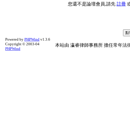
您還不是論壇會員,請先
註冊
Powered by
PHPWind
v1.3.6
Copyright © 2003-04
本站由
瀛睿律師事務所
擔任常年法律
PHPWind