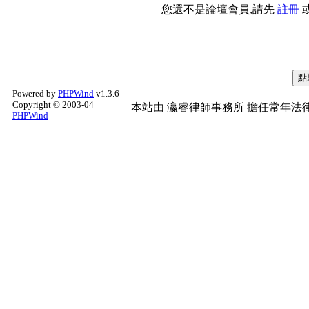
您還不是論壇會員,請先
註冊
Powered by
PHPWind
v1.3.6
Copyright © 2003-04
本站由
瀛睿律師事務所
擔任常年法律
PHPWind