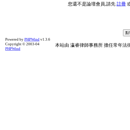
您還不是論壇會員,請先
註冊
Powered by
PHPWind
v1.3.6
Copyright © 2003-04
本站由
瀛睿律師事務所
擔任常年法律
PHPWind