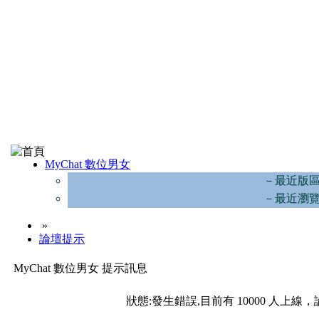
MyChat 數位男女
－最近版
－最近瀏
»
論壇提示
MyChat 數位男女 提示訊息
狀態:發生錯誤,目前有 10000 人上線