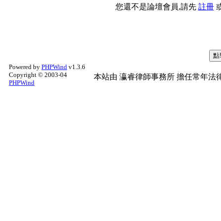
您還不是論壇會員,請先
註冊
Powered by
PHPWind
v1.3.6
Copyright © 2003-04
本站由
瀛睿律師事務所
擔任常年法律
PHPWind