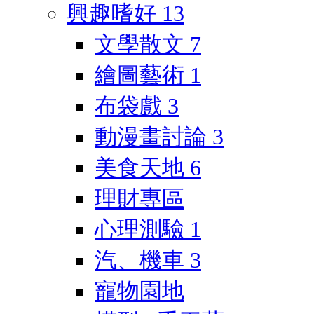
興趣嗜好
13
文學散文
7
繪圖藝術
1
布袋戲
3
動漫畫討論
3
美食天地
6
理財專區
心理測驗
1
汽、機車
3
寵物園地