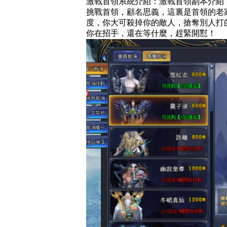
激戰首領系統介紹：激戰首領副本介紹
挑戰首領，顧名思義，這裏是首領的老
度，你大可殺掉你的敵人，搶奪別人打
你在招手，還在等什麼，趕緊開懟！