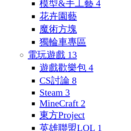
模型&手工藝
4
花卉園藝
魔術方塊
獨輪車專區
電玩遊戲
13
遊戲歡樂包
4
CS討論
8
Steam
3
MineCraft
2
東方Project
英雄聯盟LOL
1