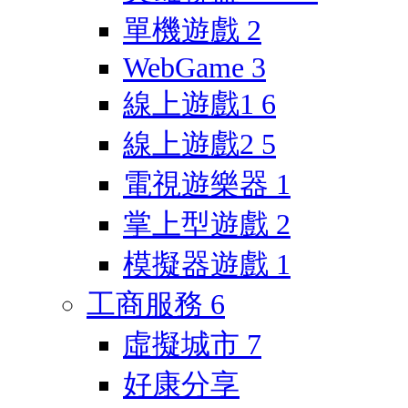
單機遊戲
2
WebGame
3
線上遊戲1
6
線上遊戲2
5
電視遊樂器
1
掌上型遊戲
2
模擬器遊戲
1
工商服務
6
虛擬城市
7
好康分享