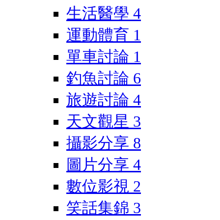
生活醫學
4
運動體育
1
單車討論
1
釣魚討論
6
旅遊討論
4
天文觀星
3
攝影分享
8
圖片分享
4
數位影視
2
笑話集錦
3