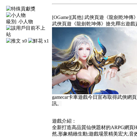
[OGame][其他] 武俠頁遊《龍劍乾坤
級別:
小人物
武俠頁遊《龍劍乾坤傳》搶先釋出遊戲
x0
x1
gamecar卡車遊戲今日宣布取得武
訊。
遊戲介紹：
全新打造高品質仙俠題材的ARPG網頁
然,形象精緻生動;遊戲場景精美宏大,