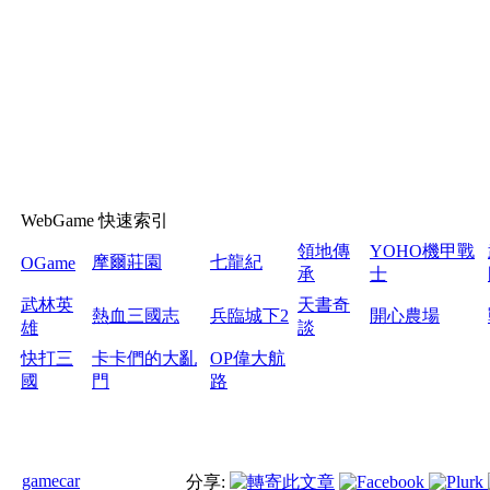
WebGame 快速索引
領地傳
YOHO機甲戰
摩爾莊園
七龍紀
OGame
承
士
武林英
天書奇
熱血三國志
兵臨城下2
開心農場
雄
談
快打三
卡卡們的大亂
OP偉大航
國
門
路
gamecar
分享: