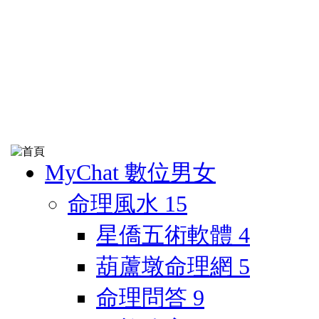
MyChat 數位男女
命理風水
15
星僑五術軟體
4
葫蘆墩命理網
5
命理問答
9