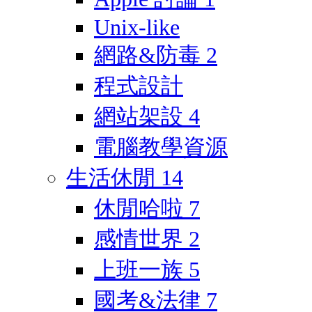
Unix-like
網路&防毒
2
程式設計
網站架設
4
電腦教學資源
生活休閒
14
休閒哈啦
7
感情世界
2
上班一族
5
國考&法律
7