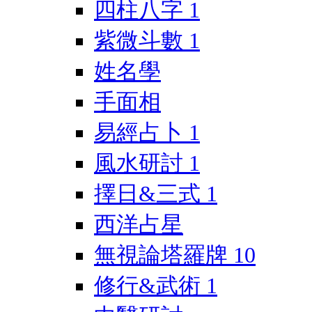
四柱八字
1
紫微斗數
1
姓名學
手面相
易經占卜
1
風水研討
1
擇日&三式
1
西洋占星
無視論塔羅牌
10
修行&武術
1