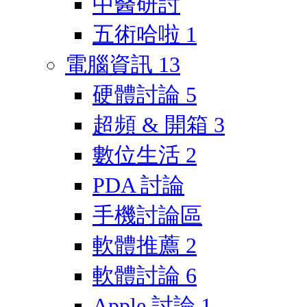
中醫研討
五術哈啦
1
電腦資訊
13
硬體討論
5
超頻 & 開箱
3
數位生活
2
PDA 討論
手機討論區
軟體推薦
2
軟體討論
6
Apple 討論
1