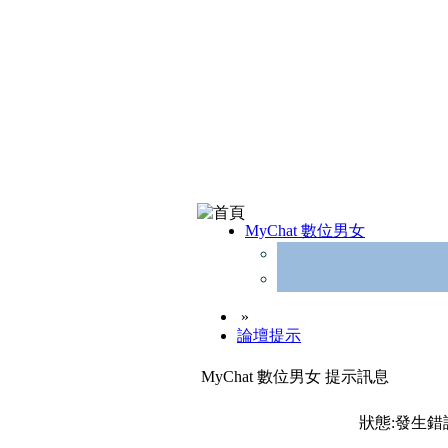
MyChat 數位男女
»
論壇提示
MyChat 數位男女 提示訊息
狀態:發生錯誤