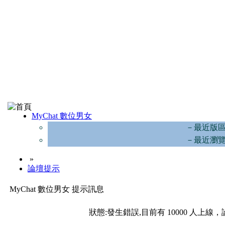
MyChat 數位男女
－最近版
－最近瀏
»
論壇提示
MyChat 數位男女 提示訊息
狀態:發生錯誤,目前有 10000 人上線