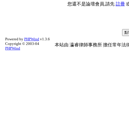
您還不是論壇會員,請先
註冊
Powered by
PHPWind
v1.3.6
Copyright © 2003-04
本站由
瀛睿律師事務所
擔任常年法律
PHPWind