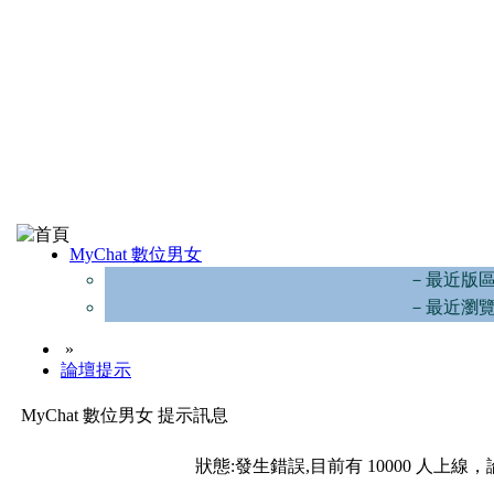
MyChat 數位男女
－最近版
－最近瀏
»
論壇提示
MyChat 數位男女 提示訊息
狀態:發生錯誤,目前有 10000 人上線