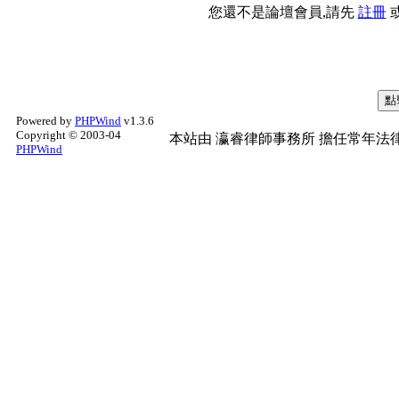
您還不是論壇會員,請先
註冊
Powered by
PHPWind
v1.3.6
Copyright © 2003-04
本站由
瀛睿律師事務所
擔任常年法律
PHPWind