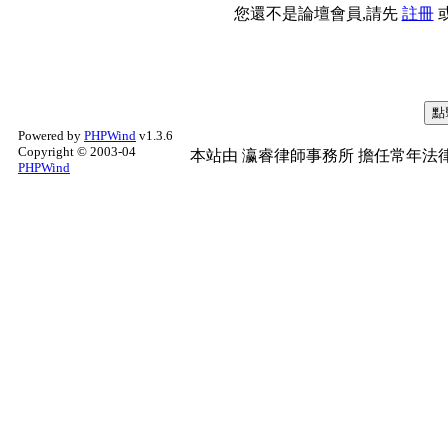
您還不是論壇會員,請先
註冊
Powered by
PHPWind
v1.3.6
Copyright © 2003-04
本站由
瀛睿律師事務所
擔任常年法律
PHPWind