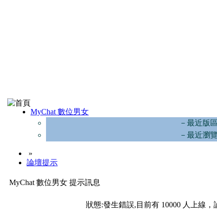
MyChat 數位男女
－最近版
－最近瀏
»
論壇提示
MyChat 數位男女 提示訊息
狀態:發生錯誤,目前有 10000 人上線