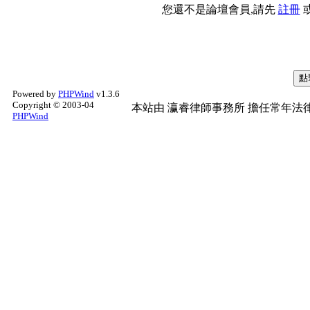
您還不是論壇會員,請先
註冊
Powered by
PHPWind
v1.3.6
Copyright © 2003-04
本站由
瀛睿律師事務所
擔任常年法律
PHPWind