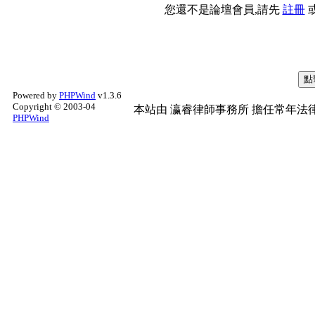
您還不是論壇會員,請先
註冊
Powered by
PHPWind
v1.3.6
Copyright © 2003-04
本站由
瀛睿律師事務所
擔任常年法律
PHPWind