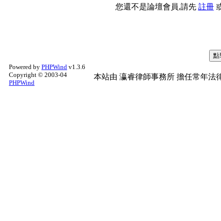
您還不是論壇會員,請先
註冊
Powered by
PHPWind
v1.3.6
Copyright © 2003-04
本站由
瀛睿律師事務所
擔任常年法律
PHPWind