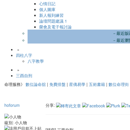
心情日記
個人圖庫
新人報到練習
論壇問題建議
1
榮會及電子報討論
－最近版
－最近瀏
»
四柱八字
八字教學
»
三酉自刑
命理服務》
數位論命舘
|
免費排盤
|
星僑易學
|
五術書籍
|
數位命理街
hoforum
分享:
級別:
小人物
[研究] 三酉自刑