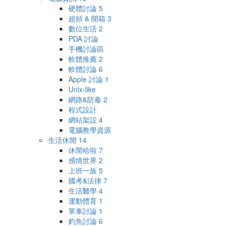
硬體討論
5
超頻 & 開箱
3
數位生活
2
PDA 討論
手機討論區
軟體推薦
2
軟體討論
6
Apple 討論
1
Unix-like
網路&防毒
2
程式設計
網站架設
4
電腦教學資源
生活休閒
14
休閒哈啦
7
感情世界
2
上班一族
5
國考&法律
7
生活醫學
4
運動體育
1
單車討論
1
釣魚討論
6