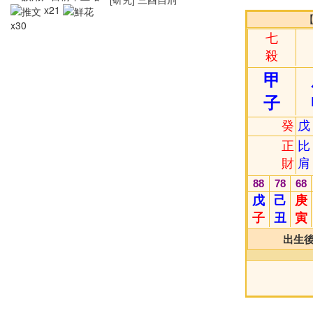
x21
x30
七
殺
甲
子
癸
戊
正
比
財
肩
88
78
68
戊
己
庚
子
丑
寅
出生