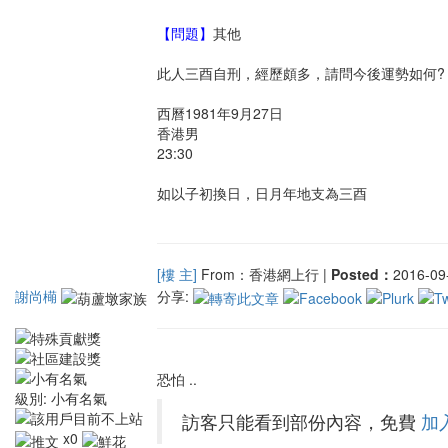
【問題】
其他
此人三酉自刑，經歷頗多，請問今後運勢如何?
西曆1981年9月27日
香港男
23:30
如以子初換日，日月年地支為三酉
[樓 主]
From：香港網上行 |
Posted：
2016-09-
謝尚橗
分享:
恐怕 ..
級別:
小有名氣
訪客只能看到部份內容，免費
加
x0