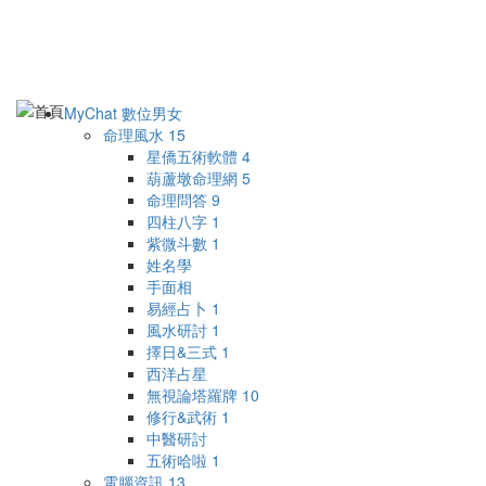
MyChat 數位男女
命理風水
15
星僑五術軟體
4
葫蘆墩命理網
5
命理問答
9
四柱八字
1
紫微斗數
1
姓名學
手面相
易經占卜
1
風水研討
1
擇日&三式
1
西洋占星
無視論塔羅牌
10
修行&武術
1
中醫研討
五術哈啦
1
電腦資訊
13