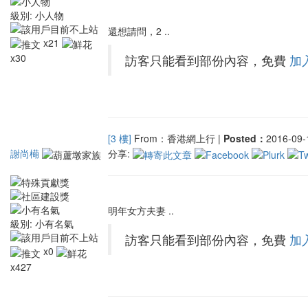
級別:
小人物
還想請問，2 ..
x21
x30
訪客只能看到部份內容，免費
加
[3 樓]
From：香港網上行 |
Posted：
2016-09-1
謝尚橗
分享:
明年女方夫妻 ..
級別:
小有名氣
訪客只能看到部份內容，免費
加
x0
x427