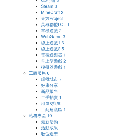
CS討論
8
Steam
3
MineCraft
2
東方Project
英雄聯盟LOL
1
單機遊戲
2
WebGame
3
線上遊戲1
6
線上遊戲2
5
電視遊樂器
1
掌上型遊戲
2
模擬器遊戲
1
工商服務
6
虛擬城市
7
好康分享
新品販售
二手拍賣
1
租屋&找屋
工商建議區
1
站務專區
10
最新活動
活動成果
數位造型