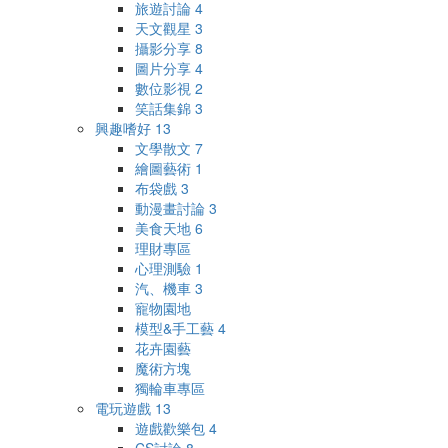
旅遊討論
4
天文觀星
3
攝影分享
8
圖片分享
4
數位影視
2
笑話集錦
3
興趣嗜好
13
文學散文
7
繪圖藝術
1
布袋戲
3
動漫畫討論
3
美食天地
6
理財專區
心理測驗
1
汽、機車
3
寵物園地
模型&手工藝
4
花卉園藝
魔術方塊
獨輪車專區
電玩遊戲
13
遊戲歡樂包
4