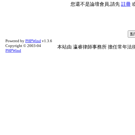
您還不是論壇會員,請先
註冊
Powered by
PHPWind
v1.3.6
Copyright © 2003-04
本站由
瀛睿律師事務所
擔任常年法律
PHPWind