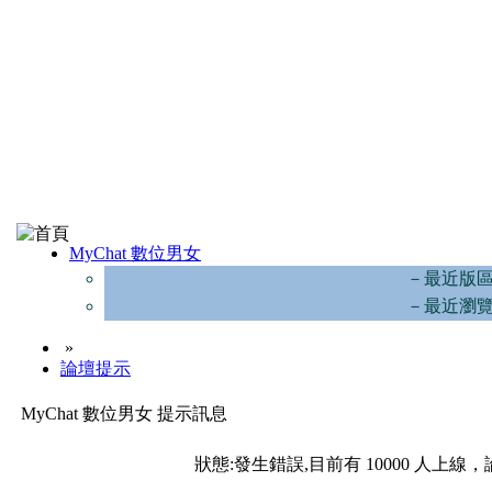
MyChat 數位男女
－最近版
－最近瀏
»
論壇提示
MyChat 數位男女 提示訊息
狀態:發生錯誤,目前有 10000 人上線