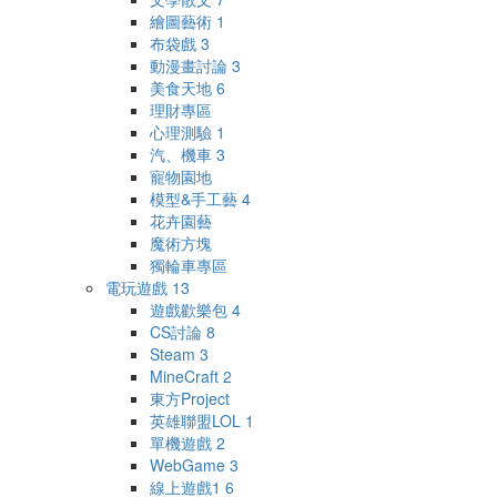
繪圖藝術
1
布袋戲
3
動漫畫討論
3
美食天地
6
理財專區
心理測驗
1
汽、機車
3
寵物園地
模型&手工藝
4
花卉園藝
魔術方塊
獨輪車專區
電玩遊戲
13
遊戲歡樂包
4
CS討論
8
Steam
3
MineCraft
2
東方Project
英雄聯盟LOL
1
單機遊戲
2
WebGame
3
線上遊戲1
6