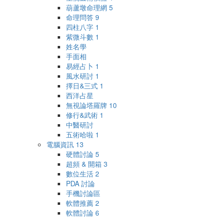
葫蘆墩命理網
5
命理問答
9
四柱八字
1
紫微斗數
1
姓名學
手面相
易經占卜
1
風水研討
1
擇日&三式
1
西洋占星
無視論塔羅牌
10
修行&武術
1
中醫研討
五術哈啦
1
電腦資訊
13
硬體討論
5
超頻 & 開箱
3
數位生活
2
PDA 討論
手機討論區
軟體推薦
2
軟體討論
6