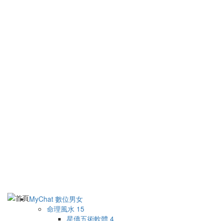
MyChat 數位男女
命理風水
15
星僑五術軟體
4