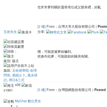
也常常夢到關於靈骨塔位或父親喪禮，好亂
[2 樓]
From：台灣大哥大股份有限公司 |
Post
五術先生
分享:
嗯，可能是被夢給嚇到。
然會作此夢，可能跟妳的睡房有關。
級別:
版主
版區:
五術易學院-命理
問答
,
易經占卜
,
風水研
討
,
擇日&三式
x30
[3 樓]
From：台灣固網股份有限公司 |
Poste
x1961
MyChat 數位男女
»