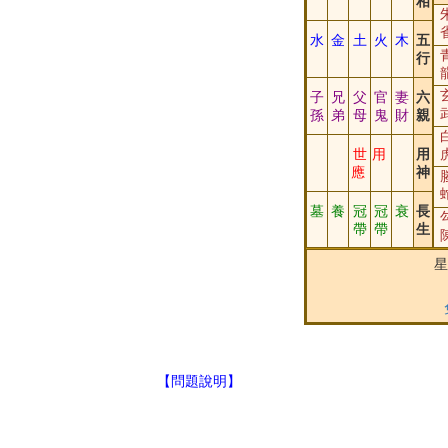
相
水
金
土
火
木
五
行
子
兄
父
官
妻
六
孫
弟
母
鬼
財
親
世
用
用
應
神
墓
養
冠
冠
衰
長
帶
帶
生
星
【問題說明】