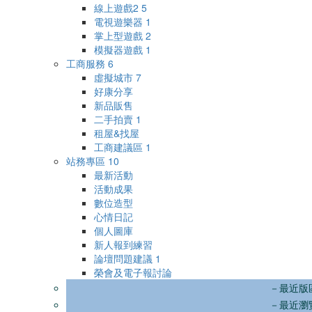
線上遊戲2
5
電視遊樂器
1
掌上型遊戲
2
模擬器遊戲
1
工商服務
6
虛擬城市
7
好康分享
新品販售
二手拍賣
1
租屋&找屋
工商建議區
1
站務專區
10
最新活動
活動成果
數位造型
心情日記
個人圖庫
新人報到練習
論壇問題建議
1
榮會及電子報討論
－最近版
－最近瀏