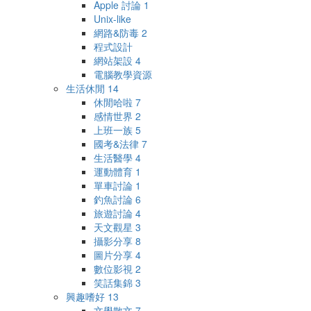
Apple 討論
1
Unix-like
網路&防毒
2
程式設計
網站架設
4
電腦教學資源
生活休閒
14
休閒哈啦
7
感情世界
2
上班一族
5
國考&法律
7
生活醫學
4
運動體育
1
單車討論
1
釣魚討論
6
旅遊討論
4
天文觀星
3
攝影分享
8
圖片分享
4
數位影視
2
笑話集錦
3
興趣嗜好
13
文學散文
7