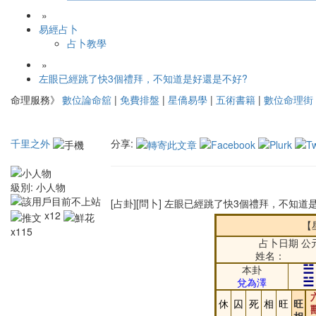
»
易經占卜
占卜教學
»
左眼已經跳了快3個禮拜，不知道是好還是不好?
命理服務》
數位論命舘
|
免費排盤
|
星僑易學
|
五術書籍
|
數位命理街
千里之外
分享:
級別:
小人物
[占卦][問卜] 左眼已經跳了快3個禮拜，不知道
x12
【
x115
占卜日期 公元
姓名：
☱
本卦
☱
兌為澤
休
囚
死
相
旺
旺