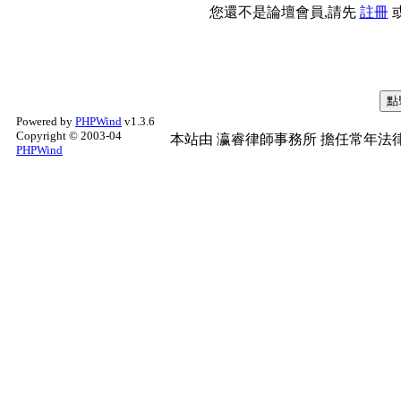
您還不是論壇會員,請先
註冊
Powered by
PHPWind
v1.3.6
Copyright © 2003-04
本站由
瀛睿律師事務所
擔任常年法律
PHPWind