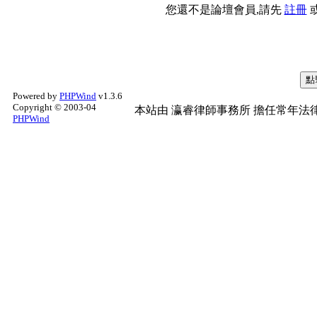
您還不是論壇會員,請先
註冊
Powered by
PHPWind
v1.3.6
Copyright © 2003-04
本站由
瀛睿律師事務所
擔任常年法律
PHPWind