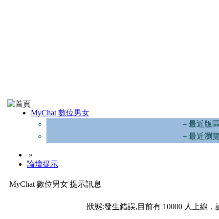
MyChat 數位男女
－最近版
－最近瀏
»
論壇提示
MyChat 數位男女 提示訊息
狀態:發生錯誤,目前有 10000 人上線