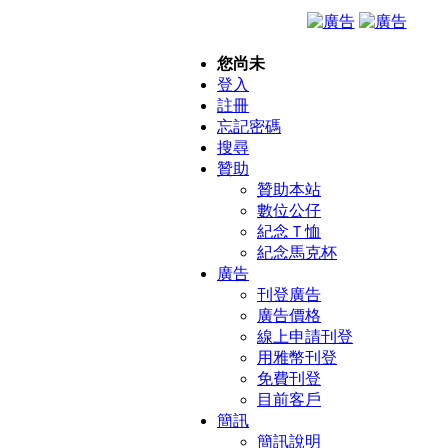
您尚未
登入
註冊
忘記密碼
搜尋
贊助
贊助本站
數位公仔
紀念Ｔ恤
紀念馬克杯
廣告
刊登廣告
廣告價格
線上申請刊登
用雅幣刊登
免費刊登
目前客戶
簡訊
簡訊說明