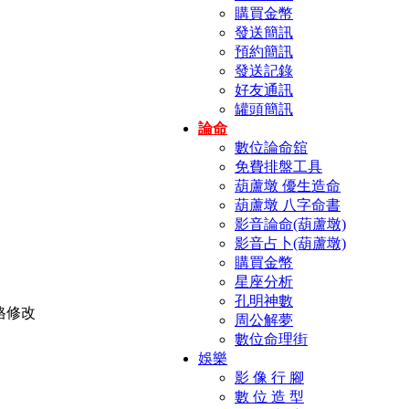
購買金幣
發送簡訊
預約簡訊
發送記錄
好友通訊
罐頭簡訊
論命
數位論命舘
免費排盤工具
葫蘆墩 優生造命
葫蘆墩 八字命書
影音論命(葫蘆墩)
影音占卜(葫蘆墩)
購買金幣
星座分析
孔明神數
周公解夢
數位命理街
娛樂
影 像 行 腳
數 位 造 型