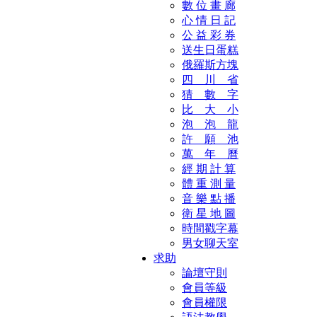
數 位 畫 廊
心 情 日 記
公 益 彩 券
送生日蛋糕
俄羅斯方塊
四 川 省
猜 數 字
比 大 小
泡 泡 龍
許 願 池
萬 年 曆
經 期 計 算
體 重 測 量
音 樂 點 播
衛 星 地 圖
時間戳字幕
男女聊天室
求助
論壇守則
會員等級
會員權限