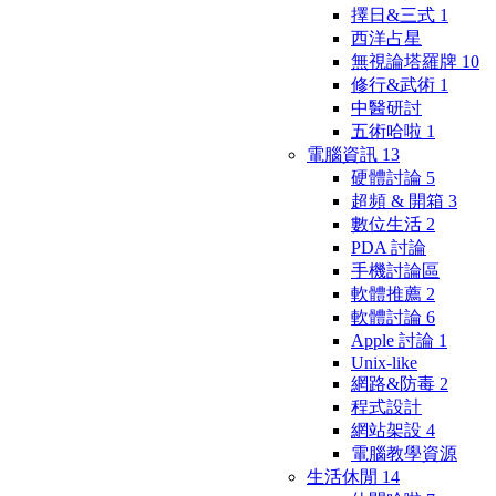
擇日&三式
1
西洋占星
無視論塔羅牌
10
修行&武術
1
中醫研討
五術哈啦
1
電腦資訊
13
硬體討論
5
超頻 & 開箱
3
數位生活
2
PDA 討論
手機討論區
軟體推薦
2
軟體討論
6
Apple 討論
1
Unix-like
網路&防毒
2
程式設計
網站架設
4
電腦教學資源
生活休閒
14