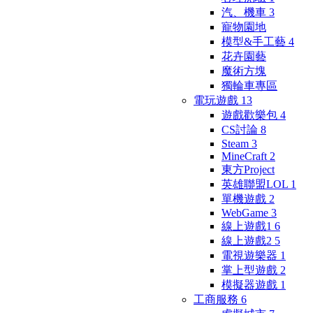
汽、機車
3
寵物園地
模型&手工藝
4
花卉園藝
魔術方塊
獨輪車專區
電玩遊戲
13
遊戲歡樂包
4
CS討論
8
Steam
3
MineCraft
2
東方Project
英雄聯盟LOL
1
單機遊戲
2
WebGame
3
線上遊戲1
6
線上遊戲2
5
電視遊樂器
1
掌上型遊戲
2
模擬器遊戲
1
工商服務
6