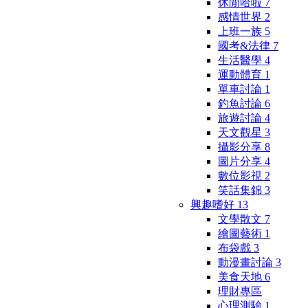
休閒哈啦
7
感情世界
2
上班一族
5
國考&法律
7
生活醫學
4
運動體育
1
單車討論
1
釣魚討論
6
旅遊討論
4
天文觀星
3
攝影分享
8
圖片分享
4
數位影視
2
笑話集錦
3
興趣嗜好
13
文學散文
7
繪圖藝術
1
布袋戲
3
動漫畫討論
3
美食天地
6
理財專區
心理測驗
1