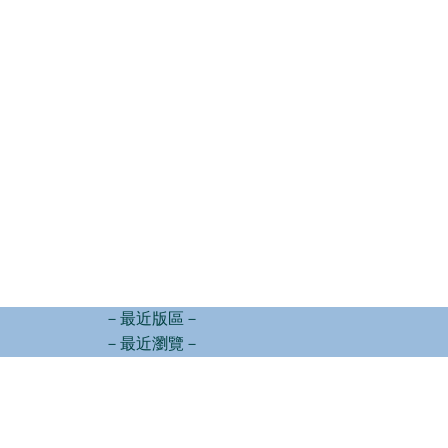
－最近版區－
－最近瀏覽－