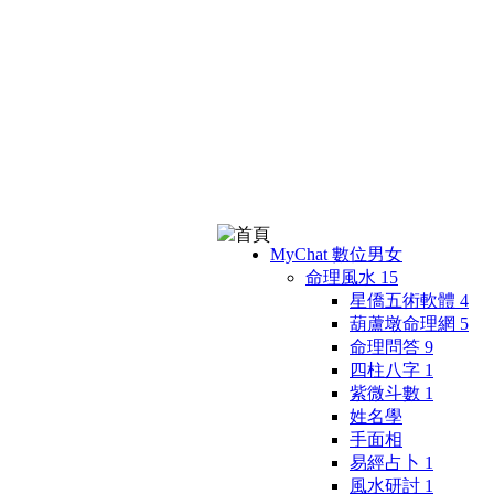
MyChat 數位男女
命理風水
15
星僑五術軟體
4
葫蘆墩命理網
5
命理問答
9
四柱八字
1
紫微斗數
1
姓名學
手面相
易經占卜
1
風水研討
1