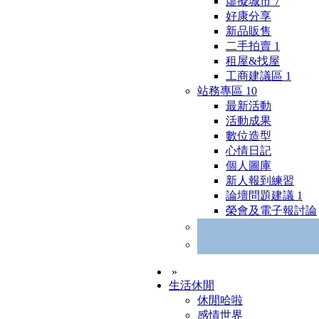
虛擬城市
7
好康分享
新品販售
二手拍賣
1
租屋&找屋
工商建議區
1
站務專區
10
最新活動
活動成果
數位造型
心情日記
個人圖庫
新人報到練習
論壇問題建議
1
榮會及電子報討論
»
生活休閒
休閒哈啦
感情世界