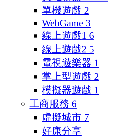
單機遊戲
2
WebGame
3
線上遊戲1
6
線上遊戲2
5
電視遊樂器
1
掌上型遊戲
2
模擬器遊戲
1
工商服務
6
虛擬城市
7
好康分享