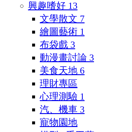
興趣嗜好
13
文學散文
7
繪圖藝術
1
布袋戲
3
動漫畫討論
3
美食天地
6
理財專區
心理測驗
1
汽、機車
3
寵物園地