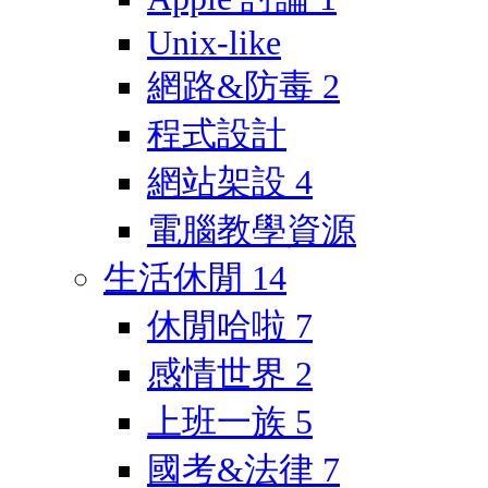
Unix-like
網路&防毒
2
程式設計
網站架設
4
電腦教學資源
生活休閒
14
休閒哈啦
7
感情世界
2
上班一族
5
國考&法律
7