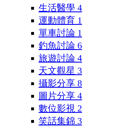
生活醫學
4
運動體育
1
單車討論
1
釣魚討論
6
旅遊討論
4
天文觀星
3
攝影分享
8
圖片分享
4
數位影視
2
笑話集錦
3