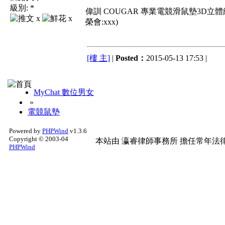
級別:
*
偉訓 COUGAR 專業電競滑鼠墊3D立體編織材
x
x
榮會:xxx)
[樓 主]
|
Posted：
2015-05-13 17:53 |
MyChat 數位男女
»
電競鼠墊
Powered by
PHPWind
v1.3.6
Copyright © 2003-04
本站由
瀛睿律師事務所
擔任常年法律
PHPWind