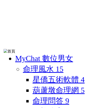
MyChat 數位男女
命理風水
15
星僑五術軟體
4
葫蘆墩命理網
5
命理問答
9