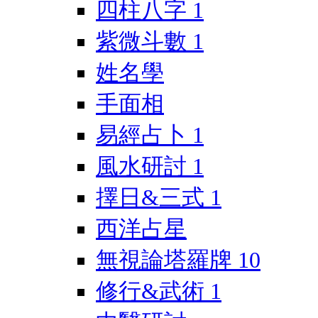
四柱八字
1
紫微斗數
1
姓名學
手面相
易經占卜
1
風水研討
1
擇日&三式
1
西洋占星
無視論塔羅牌
10
修行&武術
1