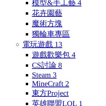
模型&手工藝
4
花卉園藝
魔術方塊
獨輪車專區
電玩遊戲
13
遊戲歡樂包
4
CS討論
8
Steam
3
MineCraft
2
東方Project
英雄聯盟LOL
1