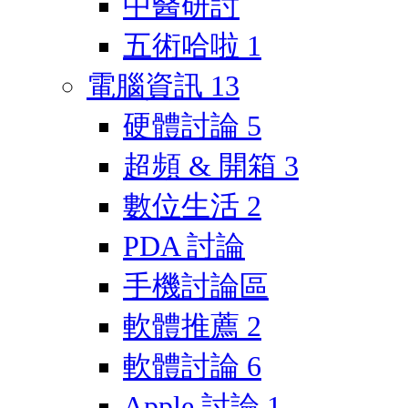
中醫研討
五術哈啦
1
電腦資訊
13
硬體討論
5
超頻 & 開箱
3
數位生活
2
PDA 討論
手機討論區
軟體推薦
2
軟體討論
6
Apple 討論
1