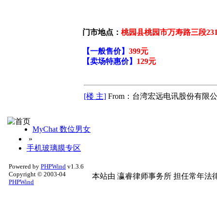
门市地点：
桃园县桃园市万寿路三段231
【一般售价】
399元
【卖场特惠价】
129元
[楼 主]
From：台湾宏远电讯股份有限公
MyChat 数位男女
»
手机玻璃膜专区
Powered by
PHPWind
v1.3.6
Copyright © 2003-04
本站由
瀛睿律师事务所
担任常年法律
PHPWind