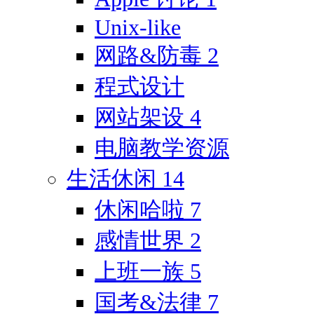
Unix-like
网路&防毒
2
程式设计
网站架设
4
电脑教学资源
生活休闲
14
休闲哈啦
7
感情世界
2
上班一族
5
国考&法律
7