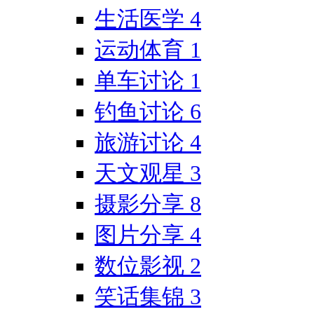
生活医学
4
运动体育
1
单车讨论
1
钓鱼讨论
6
旅游讨论
4
天文观星
3
摄影分享
8
图片分享
4
数位影视
2
笑话集锦
3