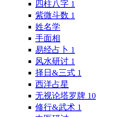
四柱八字
1
紫微斗数
1
姓名学
手面相
易经占卜
1
风水研讨
1
择日&三式
1
西洋占星
无视论塔罗牌
10
修行&武术
1