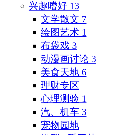
兴趣嗜好
13
文学散文
7
绘图艺术
1
布袋戏
3
动漫画讨论
3
美食天地
6
理财专区
心理测验
1
汽、机车
3
宠物园地