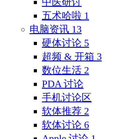
中医研讨
五术哈啦
1
电脑资讯
13
硬体讨论
5
超频 & 开箱
3
数位生活
2
PDA 讨论
手机讨论区
软体推荐
2
软体讨论
6
Apple 讨论
1