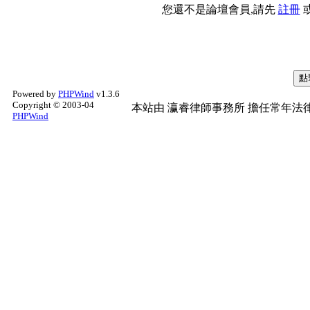
您還不是論壇會員,請先
註冊
Powered by
PHPWind
v1.3.6
Copyright © 2003-04
本站由
瀛睿律師事務所
擔任常年法律
PHPWind