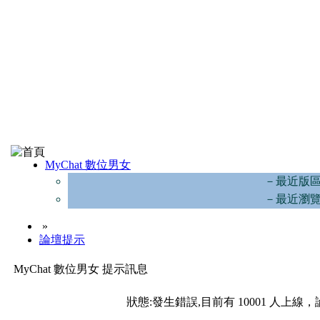
MyChat 數位男女
－最近版
－最近瀏
»
論壇提示
MyChat 數位男女 提示訊息
狀態:發生錯誤,目前有 10001 人上線