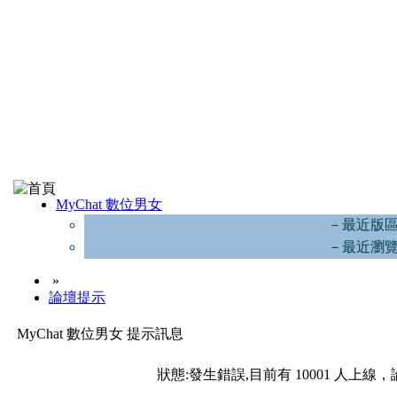
MyChat 數位男女
－最近版
－最近瀏
»
論壇提示
MyChat 數位男女 提示訊息
狀態:發生錯誤,目前有 10001 人上線