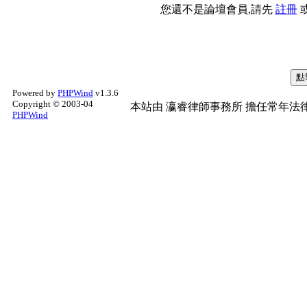
您還不是論壇會員,請先
註冊
Powered by
PHPWind
v1.3.6
Copyright © 2003-04
本站由
瀛睿律師事務所
擔任常年法律
PHPWind