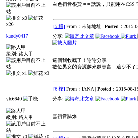
白色初音很贊 = = 話說，只能用在CSS
x0
x26
[5 樓]
From：未知地址 |
Posted：
2015-0
kandy0417
分享:
級別:
路人甲
這個我收藏了！謝謝分享！
數位男女的資源越來越豐富，這少不了
x1
x3
[6 樓]
From：IANA |
Posted：
2015-08-15
yic6640
分享:
雪初音舔爆
級別:
路人甲
x0
x0