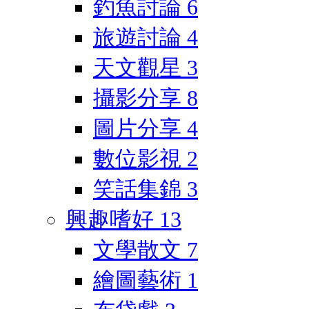
釣魚討論
6
旅遊討論
4
天文觀星
3
攝影分享
8
圖片分享
4
數位影視
2
笑話集錦
3
興趣嗜好
13
文學散文
7
繪圖藝術
1