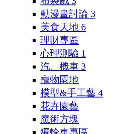
布袋戲
3
動漫畫討論
3
美食天地
6
理財專區
心理測驗
1
汽、機車
3
寵物園地
模型&手工藝
4
花卉園藝
魔術方塊
獨輪車專區