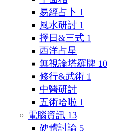
易經占卜
1
風水研討
1
擇日&三式
1
西洋占星
無視論塔羅牌
10
修行&武術
1
中醫研討
五術哈啦
1
電腦資訊
13
硬體討論
5