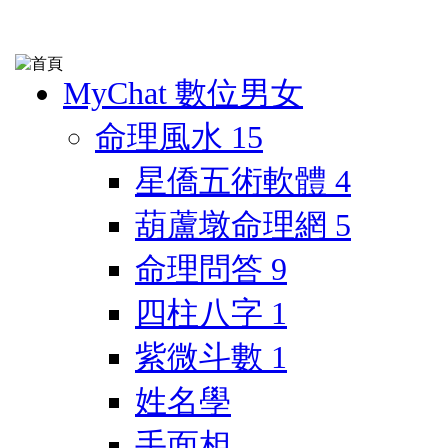
MyChat 數位男女
命理風水
15
星僑五術軟體
4
葫蘆墩命理網
5
命理問答
9
四柱八字
1
紫微斗數
1
姓名學
手面相