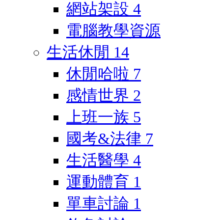
網站架設
4
電腦教學資源
生活休閒
14
休閒哈啦
7
感情世界
2
上班一族
5
國考&法律
7
生活醫學
4
運動體育
1
單車討論
1