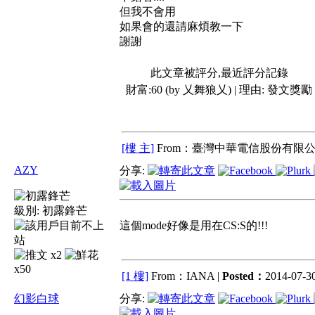
但我不會用
如果會的還請麻煩教一下
謝謝
此文章被評分,最近評分記錄
財富:60 (by 乂舞狼乂) | 理由:
發文獎勵
[樓 主]
From：臺灣中華電信股份有限公
AZY
分享:
級別:
初露鋒芒
這個mode好像是用在CS:S的!!!
x2
x50
[1 樓]
From：IANA |
Posted：
2014-07-30
幻影白球
分享: