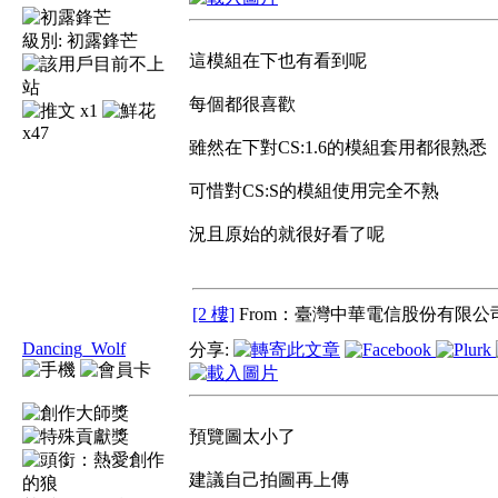
級別:
初露鋒芒
這模組在下也有看到呢
每個都很喜歡
x1
x47
雖然在下對CS:1.6的模組套用都很熟悉
可惜對CS:S的模組使用完全不熟
況且原始的就很好看了呢
[2 樓]
From：臺灣中華電信股份有限公司
Dancing_Wolf
分享:
預覽圖太小了
建議自己拍圖再上傳