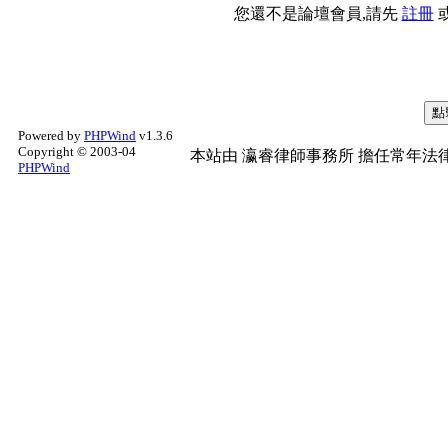
您還不是論壇會員,請先
註冊
Powered by
PHPWind
v1.3.6
Copyright © 2003-04
本站由
瀛睿律師事務所
擔任常年法律
PHPWind