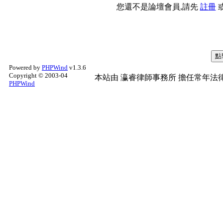
您還不是論壇會員,請先
註冊
Powered by
PHPWind
v1.3.6
Copyright © 2003-04
本站由
瀛睿律師事務所
擔任常年法律
PHPWind