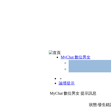
MyChat 數位男女
»
論壇提示
MyChat 數位男女 提示訊息
狀態:發生錯誤