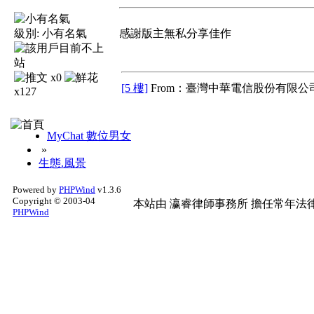
級別:
小有名氣
感謝版主無私分享佳作
x0
[5 樓]
From：臺灣中華電信股份有限公司
x127
MyChat 數位男女
»
生態.風景
Powered by
PHPWind
v1.3.6
Copyright © 2003-04
本站由
瀛睿律師事務所
擔任常年法律
PHPWind