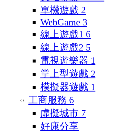
單機遊戲
2
WebGame
3
線上遊戲1
6
線上遊戲2
5
電視遊樂器
1
掌上型遊戲
2
模擬器遊戲
1
工商服務
6
虛擬城市
7
好康分享