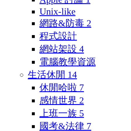
Unix-like
網路&防毒
2
程式設計
網站架設
4
電腦教學資源
生活休閒
14
休閒哈啦
7
感情世界
2
上班一族
5
國考&法律
7