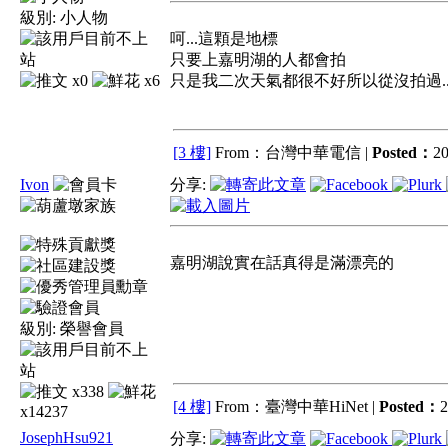
級別:
小人物
呵...這顆是地標
只要上嘉明湖的人都會拍
x0
x6
只是我二次天氣都很不好所以從沒拍過..
[3 樓]
From：台灣中華電信 |
Posted：
20
Ivon
分享:
嘉明湖說實在話真得是滿漂亮的
級別:
榮譽會員
x338
[4 樓]
From：臺灣中華HiNet |
Posted：
2
x14237
JosephHsu921
分享: