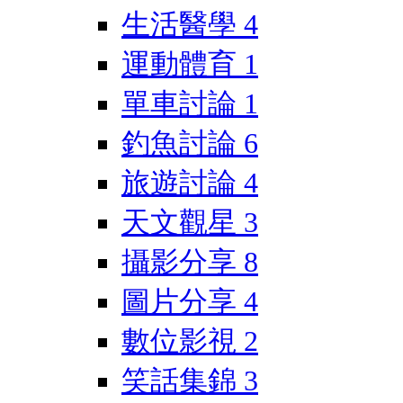
生活醫學
4
運動體育
1
單車討論
1
釣魚討論
6
旅遊討論
4
天文觀星
3
攝影分享
8
圖片分享
4
數位影視
2
笑話集錦
3