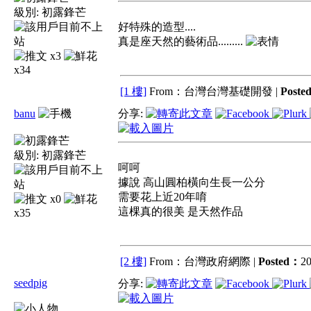
級別:
初露鋒芒
好特殊的造型....
真是座天然的藝術品.........
x3
x34
[1 樓]
From：台灣台灣基礎開發 |
Poste
banu
分享:
級別:
初露鋒芒
呵呵
據說 高山圓柏橫向生長一公分
需要花上近20年唷
x0
這棵真的很美 是天然作品
x35
[2 樓]
From：台灣政府網際 |
Posted：
20
seedpig
分享: