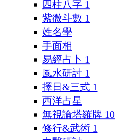
四柱八字
1
紫微斗數
1
姓名學
手面相
易經占卜
1
風水研討
1
擇日&三式
1
西洋占星
無視論塔羅牌
10
修行&武術
1