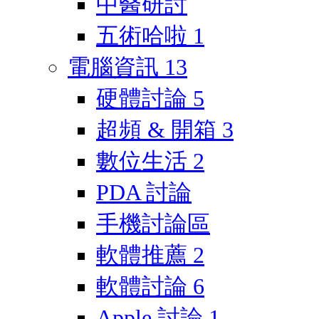
中醫研討
五術哈啦
1
電腦資訊
13
硬體討論
5
超頻 & 開箱
3
數位生活
2
PDA 討論
手機討論區
軟體推薦
2
軟體討論
6
Apple 討論
1