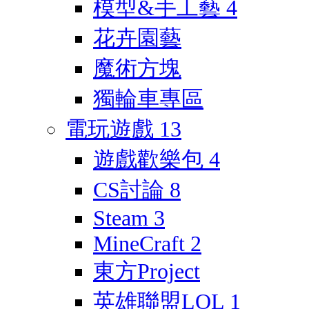
模型&手工藝
4
花卉園藝
魔術方塊
獨輪車專區
電玩遊戲
13
遊戲歡樂包
4
CS討論
8
Steam
3
MineCraft
2
東方Project
英雄聯盟LOL
1