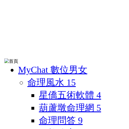
MyChat 數位男女
命理風水
15
星僑五術軟體
4
葫蘆墩命理網
5
命理問答
9