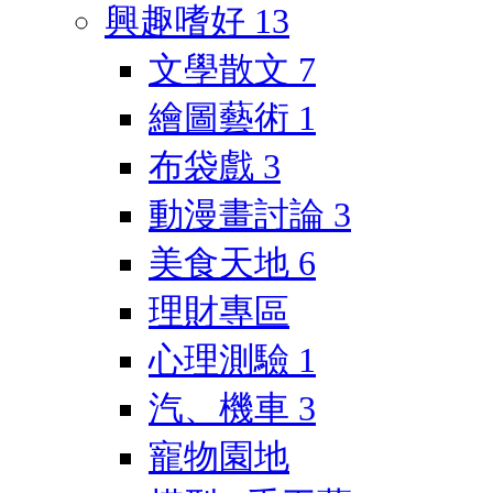
興趣嗜好
13
文學散文
7
繪圖藝術
1
布袋戲
3
動漫畫討論
3
美食天地
6
理財專區
心理測驗
1
汽、機車
3
寵物園地