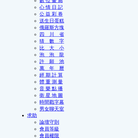
數 位 畫 廊
心 情 日 記
公 益 彩 券
送生日蛋糕
俄羅斯方塊
四 川 省
猜 數 字
比 大 小
泡 泡 龍
許 願 池
萬 年 曆
經 期 計 算
體 重 測 量
音 樂 點 播
衛 星 地 圖
時間戳字幕
男女聊天室
求助
論壇守則
會員等級
會員權限