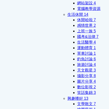
網站架設
4
電腦教學資源
生活休閒
14
休閒哈啦
7
感情世界
2
上班一族
5
國考&法律
7
生活醫學
4
運動體育
1
單車討論
1
釣魚討論
6
旅遊討論
4
天文觀星
3
攝影分享
8
圖片分享
4
數位影視
2
笑話集錦
3
興趣嗜好
13
文學散文
7