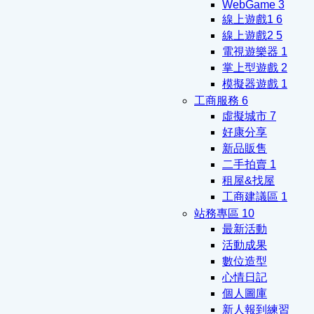
WebGame
3
線上遊戲1
6
線上遊戲2
5
電視遊樂器
1
掌上型遊戲
2
模擬器遊戲
1
工商服務
6
虛擬城市
7
好康分享
新品販售
二手拍賣
1
租屋&找屋
工商建議區
1
站務專區
10
最新活動
活動成果
數位造型
心情日記
個人圖庫
新人報到練習