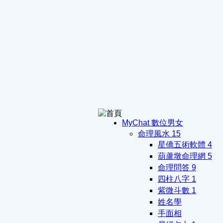
MyChat 數位男女
命理風水
15
星僑五術軟體
4
葫蘆墩命理網
5
命理問答
9
四柱八字
1
紫微斗數
1
姓名學
手面相