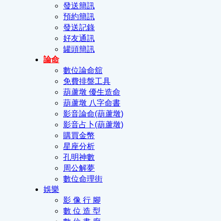
發送簡訊
預約簡訊
發送記錄
好友通訊
罐頭簡訊
論命
數位論命舘
免費排盤工具
葫蘆墩 優生造命
葫蘆墩 八字命書
影音論命(葫蘆墩)
影音占卜(葫蘆墩)
購買金幣
星座分析
孔明神數
周公解夢
數位命理街
娛樂
影 像 行 腳
數 位 造 型