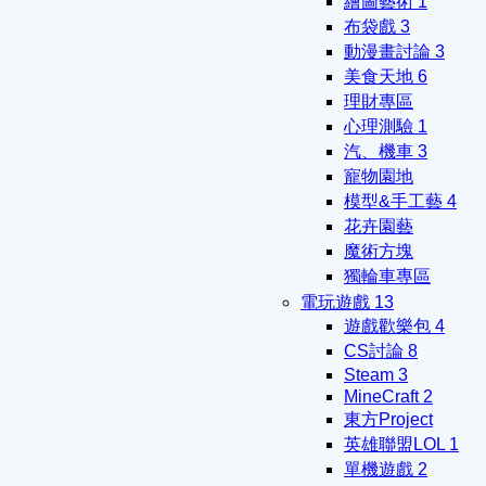
繪圖藝術
1
布袋戲
3
動漫畫討論
3
美食天地
6
理財專區
心理測驗
1
汽、機車
3
寵物園地
模型&手工藝
4
花卉園藝
魔術方塊
獨輪車專區
電玩遊戲
13
遊戲歡樂包
4
CS討論
8
Steam
3
MineCraft
2
東方Project
英雄聯盟LOL
1
單機遊戲
2