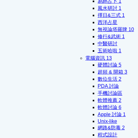
易經占卜
1
風水研討
1
擇日&三式
1
西洋占星
無視論塔羅牌
10
修行&武術
1
中醫研討
五術哈啦
1
電腦資訊
13
硬體討論
5
超頻 & 開箱
3
數位生活
2
PDA 討論
手機討論區
軟體推薦
2
軟體討論
6
Apple 討論
1
Unix-like
網路&防毒
2
程式設計