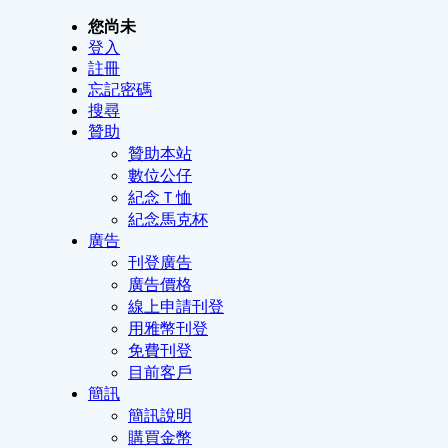
您尚未
登入
註冊
忘記密碼
搜尋
贊助
贊助本站
數位公仔
紀念Ｔ恤
紀念馬克杯
廣告
刊登廣告
廣告價格
線上申請刊登
用雅幣刊登
免費刊登
目前客戶
簡訊
簡訊說明
購買金幣