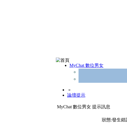
MyChat 數位男女
»
論壇提示
MyChat 數位男女 提示訊息
狀態:發生錯誤