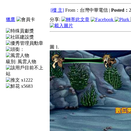
[樓 主]
From：台灣中華電信 |
Posted：
2
獵鷹
分享:
圖 1.
級別:
風雲人物
x1222
x5683