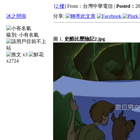
[2 樓]
From：台灣中華電信 |
Posted：
20
冰之戀痕
分享:
級別:
小有名氣
圖 1.
史酷比歷險記2.jpg
x3
x2724