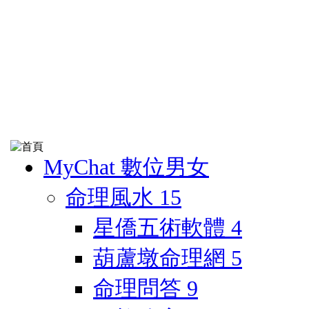
MyChat 數位男女
命理風水
15
星僑五術軟體
4
葫蘆墩命理網
5
命理問答
9