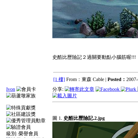
史酷比歷險記２過關要動點小腦筋喔!!!
[1 樓]
From：東森 Cable |
Posted：
2007-
Ivon
分享:
圖 1.
史酷比歷險記.2.jpg
級別:
榮譽會員