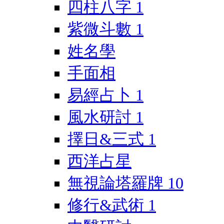
四柱八字
1
紫微斗數
1
姓名學
手面相
易經占卜
1
風水研討
1
擇日&三式
1
西洋占星
無視論塔羅牌
10
修行&武術
1