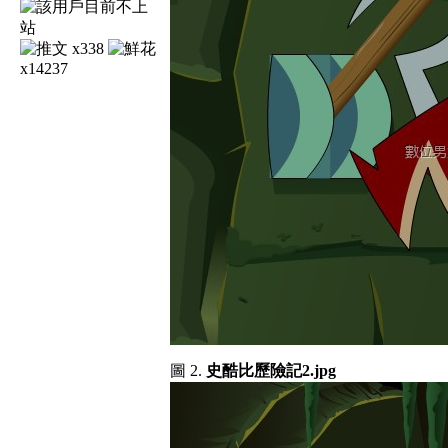
x338
x14237
圖 2.
史酷比歷險記2.jpg