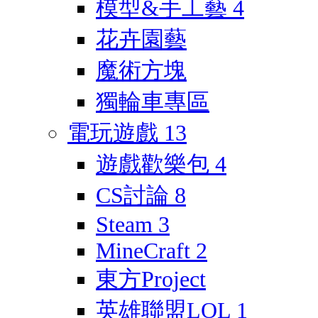
模型&手工藝
4
花卉園藝
魔術方塊
獨輪車專區
電玩遊戲
13
遊戲歡樂包
4
CS討論
8
Steam
3
MineCraft
2
東方Project
英雄聯盟LOL
1