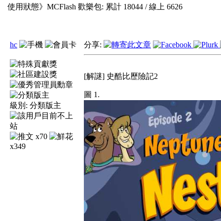
使用狀態》
MCFlash 歡樂包: 累計
18044
/ 線上
6626
hc
分享:
[解謎] 史酷比歷險記2
圖 1.
級別:
分類版主
x70
x349