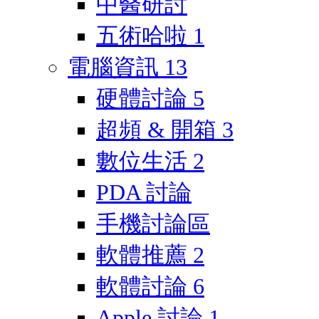
中醫研討
五術哈啦
1
電腦資訊
13
硬體討論
5
超頻 & 開箱
3
數位生活
2
PDA 討論
手機討論區
軟體推薦
2
軟體討論
6
Apple 討論
1