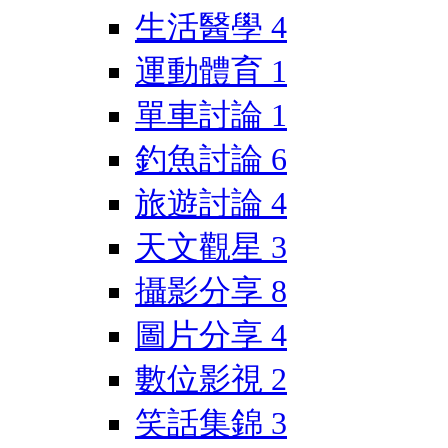
生活醫學
4
運動體育
1
單車討論
1
釣魚討論
6
旅遊討論
4
天文觀星
3
攝影分享
8
圖片分享
4
數位影視
2
笑話集錦
3