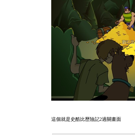
這個就是史酷比歷險記2過關畫面