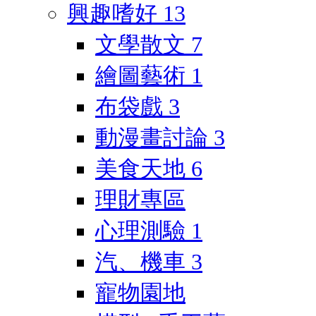
興趣嗜好
13
文學散文
7
繪圖藝術
1
布袋戲
3
動漫畫討論
3
美食天地
6
理財專區
心理測驗
1
汽、機車
3
寵物園地