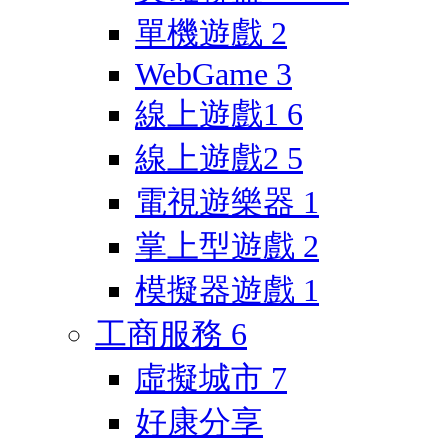
單機遊戲
2
WebGame
3
線上遊戲1
6
線上遊戲2
5
電視遊樂器
1
掌上型遊戲
2
模擬器遊戲
1
工商服務
6
虛擬城市
7
好康分享