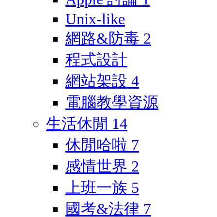
Unix-like
網路&防毒
2
程式設計
網站架設
4
電腦教學資源
生活休閒
14
休閒哈啦
7
感情世界
2
上班一族
5
國考&法律
7