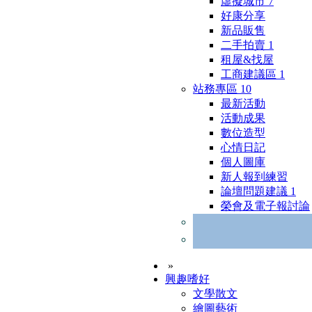
虛擬城市
7
好康分享
新品販售
二手拍賣
1
租屋&找屋
工商建議區
1
站務專區
10
最新活動
活動成果
數位造型
心情日記
個人圖庫
新人報到練習
論壇問題建議
1
榮會及電子報討論
»
興趣嗜好
文學散文
繪圖藝術