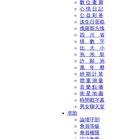
數 位 畫 廊
心 情 日 記
公 益 彩 券
送生日蛋糕
俄羅斯方塊
四 川 省
猜 數 字
比 大 小
泡 泡 龍
許 願 池
萬 年 曆
經 期 計 算
體 重 測 量
音 樂 點 播
衛 星 地 圖
時間戳字幕
男女聊天室
求助
論壇守則
會員等級
會員權限