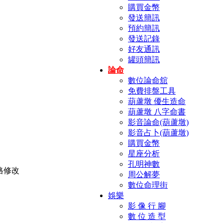
購買金幣
發送簡訊
預約簡訊
發送記錄
好友通訊
罐頭簡訊
論命
數位論命舘
免費排盤工具
葫蘆墩 優生造命
葫蘆墩 八字命書
影音論命(葫蘆墩)
影音占卜(葫蘆墩)
購買金幣
星座分析
孔明神數
周公解夢
數位命理街
娛樂
影 像 行 腳
數 位 造 型