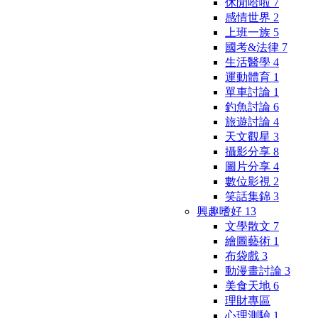
休閒哈啦
7
感情世界
2
上班一族
5
國考&法律
7
生活醫學
4
運動體育
1
單車討論
1
釣魚討論
6
旅遊討論
4
天文觀星
3
攝影分享
8
圖片分享
4
數位影視
2
笑話集錦
3
興趣嗜好
13
文學散文
7
繪圖藝術
1
布袋戲
3
動漫畫討論
3
美食天地
6
理財專區
心理測驗
1