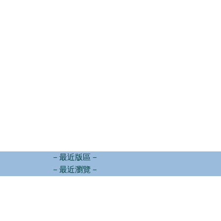
－最近版區－
－最近瀏覽－