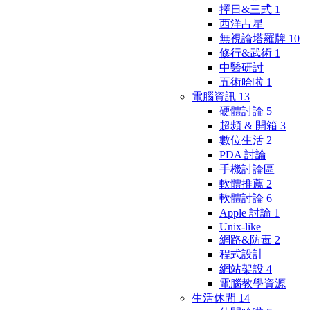
擇日&三式
1
西洋占星
無視論塔羅牌
10
修行&武術
1
中醫研討
五術哈啦
1
電腦資訊
13
硬體討論
5
超頻 & 開箱
3
數位生活
2
PDA 討論
手機討論區
軟體推薦
2
軟體討論
6
Apple 討論
1
Unix-like
網路&防毒
2
程式設計
網站架設
4
電腦教學資源
生活休閒
14