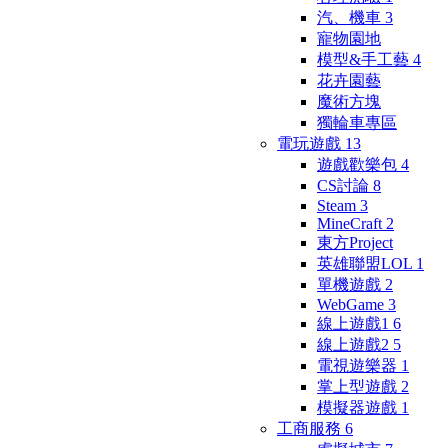
汽、機車
3
寵物園地
模型&手工藝
4
花卉園藝
魔術方塊
獨輪車專區
電玩遊戲
13
遊戲歡樂包
4
CS討論
8
Steam
3
MineCraft
2
東方Project
英雄聯盟LOL
1
單機遊戲
2
WebGame
3
線上遊戲1
6
線上遊戲2
5
電視遊樂器
1
掌上型遊戲
2
模擬器遊戲
1
工商服務
6