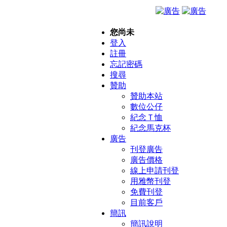
您尚未
登入
註冊
忘記密碼
搜尋
贊助
贊助本站
數位公仔
紀念Ｔ恤
紀念馬克杯
廣告
刊登廣告
廣告價格
線上申請刊登
用雅幣刊登
免費刊登
目前客戶
簡訊
簡訊說明