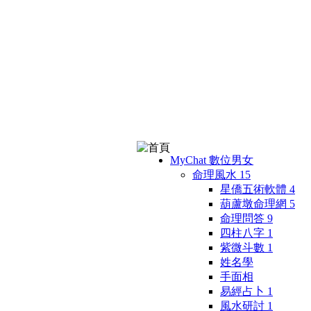
MyChat 數位男女
命理風水
15
星僑五術軟體
4
葫蘆墩命理網
5
命理問答
9
四柱八字
1
紫微斗數
1
姓名學
手面相
易經占卜
1
風水研討
1