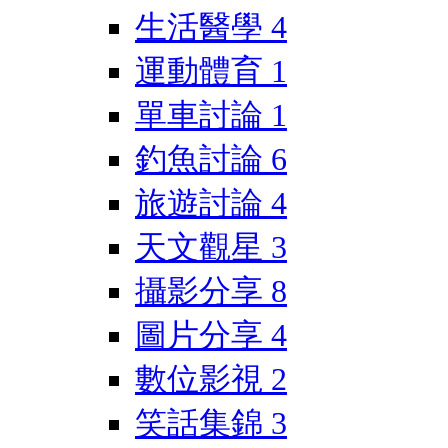
生活醫學
4
運動體育
1
單車討論
1
釣魚討論
6
旅遊討論
4
天文觀星
3
攝影分享
8
圖片分享
4
數位影視
2
笑話集錦
3