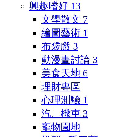
興趣嗜好
13
文學散文
7
繪圖藝術
1
布袋戲
3
動漫畫討論
3
美食天地
6
理財專區
心理測驗
1
汽、機車
3
寵物園地