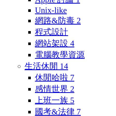
Unix-like
網路&防毒
2
程式設計
網站架設
4
電腦教學資源
生活休閒
14
休閒哈啦
7
感情世界
2
上班一族
5
國考&法律
7