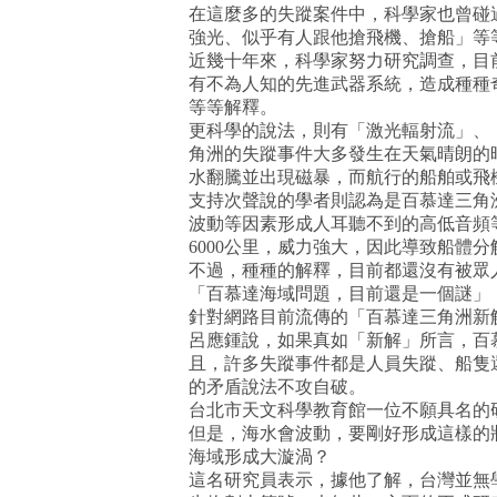
在這麼多的失蹤案件中，科學家也曾碰
強光、似乎有人跟他搶飛機、搶船」等
近幾十年來，科學家努力研究調查，目
有不為人知的先進武器系統，造成種種
等等解釋。
更科學的說法，則有「激光輻射流」、
角洲的失蹤事件大多發生在天氣晴朗的
水翻騰並出現磁暴，而航行的船舶或飛
支持次聲說的學者則認為是百慕達三角
波動等因素形成人耳聽不到的高低音頻等
6000公里，威力強大，因此導致船體
不過，種種的解釋，目前都還沒有被眾
「百慕達海域問題，目前還是一個謎」
針對網路目前流傳的「百慕達三角洲新
呂應鍾說，如果真如「新解」所言，百
且，許多失蹤事件都是人員失蹤、船隻
的矛盾說法不攻自破。
台北市天文科學教育館一位不願具名的
但是，海水會波動，要剛好形成這樣的
海域形成大漩渦？
這名研究員表示，據他了解，台灣並無