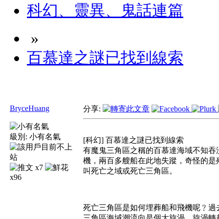
科幻、靈異、鬼話連篇
»
百慕達之謎已找到線索
BryceHuang
分享:
級別:
小有名氣
[科幻] 百慕達之謎已找到線索
有魔鬼三角區之稱的百慕達海域不知吞
機，兩百多艘船在此地失蹤，奇怪的是
x7
叫死亡之域或死亡三角區。
x96
死亡三角區是如何埋葬船和飛機呢﹖過
三角區海域潮流向是個大旋渦，旋渦轉