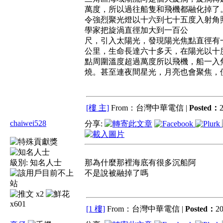
萬度，所以過往船隻和飛機都融化掉了
令強烈聚光燈以十六到七十五度入射角
學家把旋渦直徑加大到一百公
尺，引入太陽光，發現陽光焦點直徑有
公里，生命長達六十多天，在陽光以十
點周圍溫度超過萬度所以飛機，船一入
燒。甚至連夜間星光，月亮也會聚焦，
[樓 主]
From：台灣中華電信 |
Posted：
2
chaiwei528
分享:
級別:
知名人士
那為什麼那裡海底有很多沉船阿
不是說被融掉了嗎
x2
x601
[1 樓]
From：台灣中華電信 |
Posted：
20