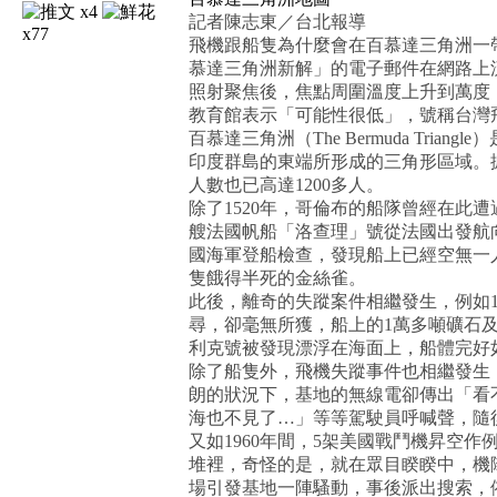
x4
記者陳志東／台北報導
x77
飛機跟船隻為什麼會在百慕達三角洲一
慕達三角洲新解」的電子郵件在網路上
照射聚焦後，焦點周圍溫度上升到萬度
教育館表示「可能性很低」，號稱台灣
百慕達三角洲（The Bermuda Tr
印度群島的東端所形成的三角形區域。據
人數也已高達1200多人。
除了1520年，哥倫布的船隊曾經在此
艘法國帆船「洛查理」號從法國出發航
國海軍登船檢查，發現船上已經空無一
隻餓得半死的金絲雀。
此後，離奇的失蹤案件相繼發生，例如1
尋，卻毫無所獲，船上的1萬多噸礦石及
利克號被發現漂浮在海面上，船體完好
除了船隻外，飛機失蹤事件也相繼發生，
朗的狀況下，基地的無線電卻傳出「看
海也不見了…」等等駕駛員呼喊聲，隨
又如1960年間，5架美國戰鬥機昇空
堆裡，奇怪的是，就在眾目睽睽中，機
場引發基地一陣騷動，事後派出搜索，