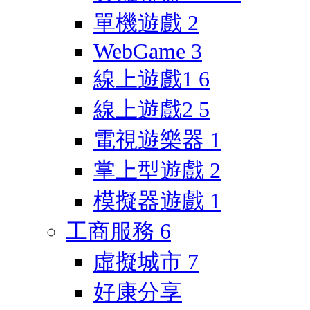
單機遊戲
2
WebGame
3
線上遊戲1
6
線上遊戲2
5
電視遊樂器
1
掌上型遊戲
2
模擬器遊戲
1
工商服務
6
虛擬城市
7
好康分享