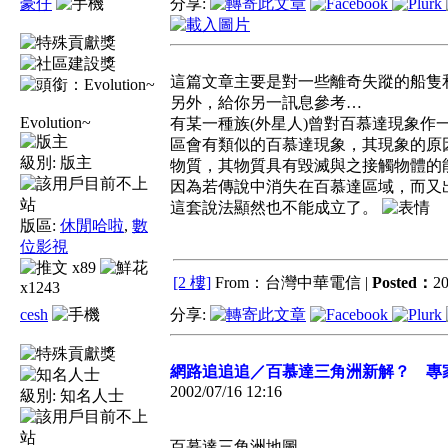
豪仔
分享:
這篇文章主要是對一些離奇失蹤的船隻
另外，給你另一訊息參考…
Evolution~
有某一種族(外星人)曾對百慕達現象
區會有類似的百慕達現象，其現象的原
級別:
版主
物質，其物質具有毀滅與之接觸物體的
因為若傳說中消失在百慕達區域，而又
這套說法顯然也不能成立了。
版區:
休閒哈啦
,
數
位影視
x89
[2 樓]
From：台灣中華電信 |
Posted：
20
x1243
cesh
分享:
網路追追追／百慕達三角洲新解？ 專
2002/07/16 12:16
級別:
知名人士
百慕達三角洲地圖