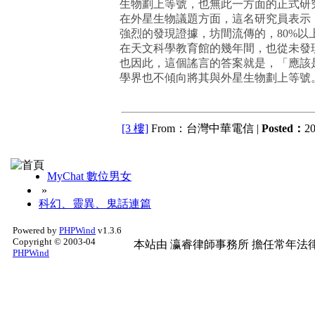
生物劃上等號，也無此一方面的正式研
在外星生物議題方面，這名研究員表示
強烈的發現證據，坊間流傳的，80%
在天文科學教育館的幾年間，也從未發
也因此，這個謠言的答案就是，「應該
學界也不傾向將其與外星生物劃上等號
[3 樓]
From：台灣中華電信 |
Posted：
20
MyChat 數位男女
»
科幻、靈異、鬼話連篇
Powered by
PHPWind
v1.3.6
Copyright © 2003-04
本站由
瀛睿律師事務所
擔任常年法律
PHPWind