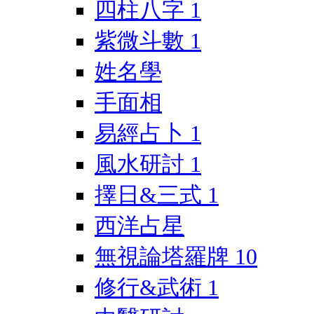
四柱八字
1
紫微斗數
1
姓名學
手面相
易經占卜
1
風水研討
1
擇日&三式
1
西洋占星
無視論塔羅牌
10
修行&武術
1