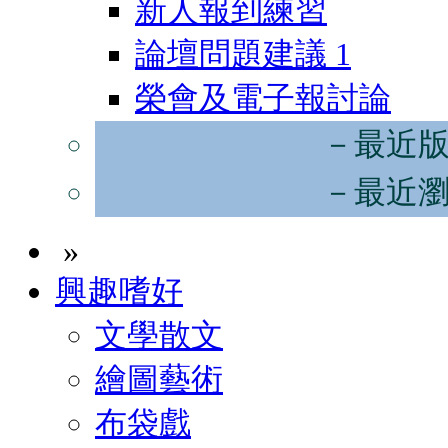
新人報到練習
論壇問題建議
1
榮會及電子報討論
－最近
－最近
»
興趣嗜好
文學散文
繪圖藝術
布袋戲