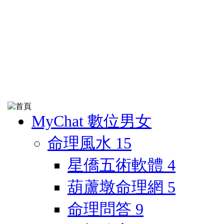
MyChat 數位男女
命理風水
15
星僑五術軟體
4
葫蘆墩命理網
5
命理問答
9