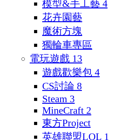
模型&手工藝
4
花卉園藝
魔術方塊
獨輪車專區
電玩遊戲
13
遊戲歡樂包
4
CS討論
8
Steam
3
MineCraft
2
東方Project
英雄聯盟LOL
1