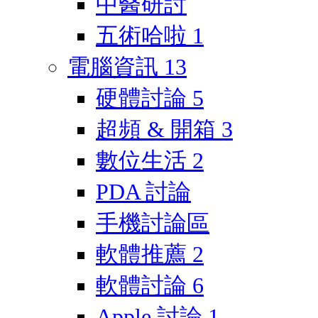
中醫研討
五術哈啦
1
電腦資訊
13
硬體討論
5
超頻 & 開箱
3
數位生活
2
PDA 討論
手機討論區
軟體推薦
2
軟體討論
6
Apple 討論
1