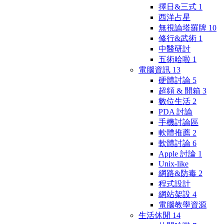
擇日&三式
1
西洋占星
無視論塔羅牌
10
修行&武術
1
中醫研討
五術哈啦
1
電腦資訊
13
硬體討論
5
超頻 & 開箱
3
數位生活
2
PDA 討論
手機討論區
軟體推薦
2
軟體討論
6
Apple 討論
1
Unix-like
網路&防毒
2
程式設計
網站架設
4
電腦教學資源
生活休閒
14