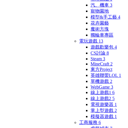
汽、機車
3
寵物園地
模型&手工藝
4
花卉園藝
魔術方塊
獨輪車專區
電玩遊戲
13
遊戲歡樂包
4
CS討論
8
Steam
3
MineCraft
2
東方Project
英雄聯盟LOL
1
單機遊戲
2
WebGame
3
線上遊戲1
6
線上遊戲2
5
電視遊樂器
1
掌上型遊戲
2
模擬器遊戲
1
工商服務
6