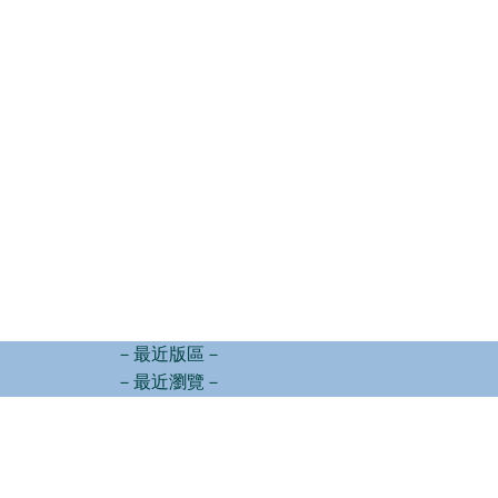
－最近版區－
－最近瀏覽－