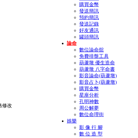
購買金幣
發送簡訊
預約簡訊
發送記錄
好友通訊
罐頭簡訊
論命
數位論命舘
免費排盤工具
葫蘆墩 優生造命
葫蘆墩 八字命書
影音論命(葫蘆墩)
影音占卜(葫蘆墩)
購買金幣
星座分析
孔明神數
周公解夢
數位命理街
娛樂
影 像 行 腳
數 位 造 型