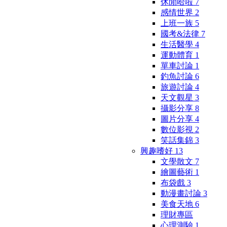
休閒哈啦
7
感情世界
2
上班一族
5
國考&法律
7
生活醫學
4
運動體育
1
單車討論
1
釣魚討論
6
旅遊討論
4
天文觀星
3
攝影分享
8
圖片分享
4
數位影視
2
笑話集錦
3
興趣嗜好
13
文學散文
7
繪圖藝術
1
布袋戲
3
動漫畫討論
3
美食天地
6
理財專區
心理測驗
1