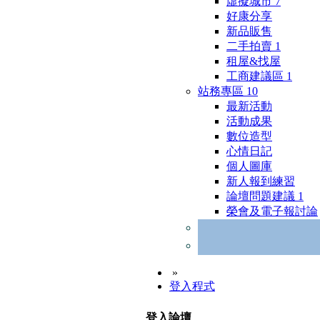
虛擬城市
7
好康分享
新品販售
二手拍賣
1
租屋&找屋
工商建議區
1
站務專區
10
最新活動
活動成果
數位造型
心情日記
個人圖庫
新人報到練習
論壇問題建議
1
榮會及電子報討論
»
登入程式
登入論壇