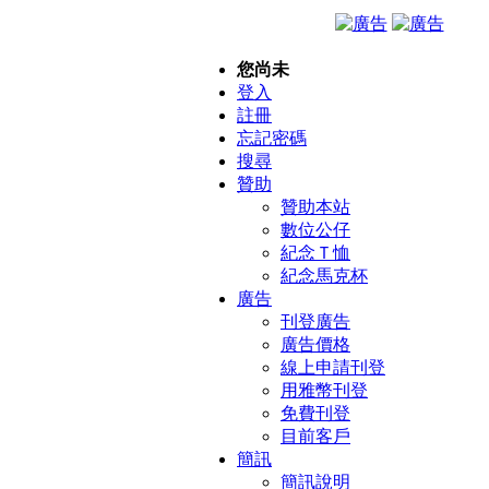
您尚未
登入
註冊
忘記密碼
搜尋
贊助
贊助本站
數位公仔
紀念Ｔ恤
紀念馬克杯
廣告
刊登廣告
廣告價格
線上申請刊登
用雅幣刊登
免費刊登
目前客戶
簡訊
簡訊說明