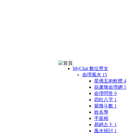
MyChat 數位男女
命理風水
15
星僑五術軟體
4
葫蘆墩命理網
5
命理問答
9
四柱八字
1
紫微斗數
1
姓名學
手面相
易經占卜
1
風水研討
1