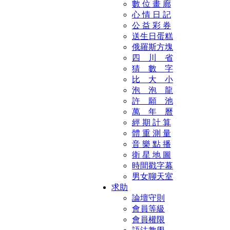
數 位 畫 廊
心 情 日 記
公 益 彩 券
送生日蛋糕
俄羅斯方塊
四 川 省
猜 數 字
比 大 小
泡 泡 龍
許 願 池
萬 年 曆
經 期 計 算
體 重 測 量
音 樂 點 播
衛 星 地 圖
時間戳字幕
男女聊天室
求助
論壇守則
會員等級
會員權限