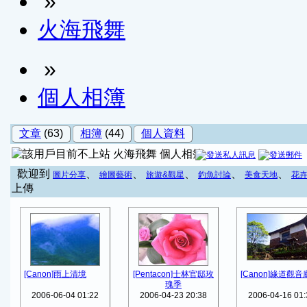
»
火海飛舞
»
個人相簿
文章
(63)
相簿
(44)
個人資料
火海飛舞 個人相簿
歡迎到
、
、
、
、
、
圖片分享
繪圖藝術
旅遊&觀星
釣魚討論
美食天地
花
上傳
[Canon]雨上清境
[Pentacon]士林官邸玫
[Canon]緣道觀音
瑰季
2006-06-04 01:22
2006-04-23 20:38
2006-04-16 01: