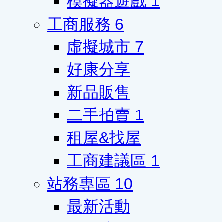
模擬器遊戲
1
工商服務
6
虛擬城市
7
好康分享
新品販售
二手拍賣
1
租屋&找屋
工商建議區
1
站務專區
10
最新活動