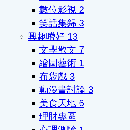
數位影視
2
笑話集錦
3
興趣嗜好
13
文學散文
7
繪圖藝術
1
布袋戲
3
動漫畫討論
3
美食天地
6
理財專區
心理測驗
1