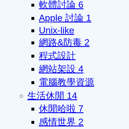
軟體討論
6
Apple 討論
1
Unix-like
網路&防毒
2
程式設計
網站架設
4
電腦教學資源
生活休閒
14
休閒哈啦
7
感情世界
2