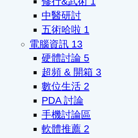
修行&武術
1
中醫研討
五術哈啦
1
電腦資訊
13
硬體討論
5
超頻 & 開箱
3
數位生活
2
PDA 討論
手機討論區
軟體推薦
2