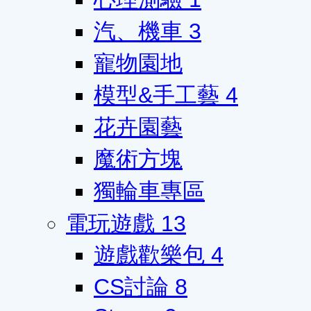
汽、機車
3
寵物園地
模型&手工藝
4
花卉園藝
魔術方塊
獨輪車專區
電玩遊戲
13
遊戲歡樂包
4
CS討論
8