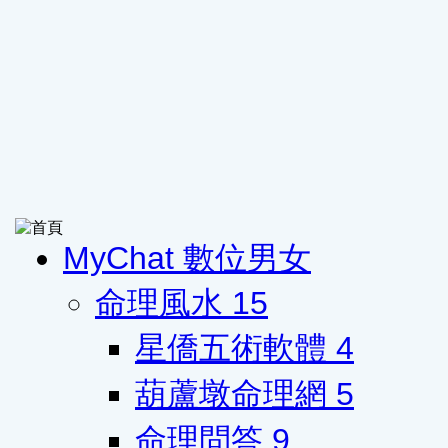
MyChat 數位男女
命理風水
15
星僑五術軟體
4
葫蘆墩命理網
5
命理問答
9