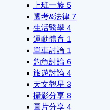
上班一族
5
國考&法律
7
生活醫學
4
運動體育
1
單車討論
1
釣魚討論
6
旅遊討論
4
天文觀星
3
攝影分享
8
圖片分享
4