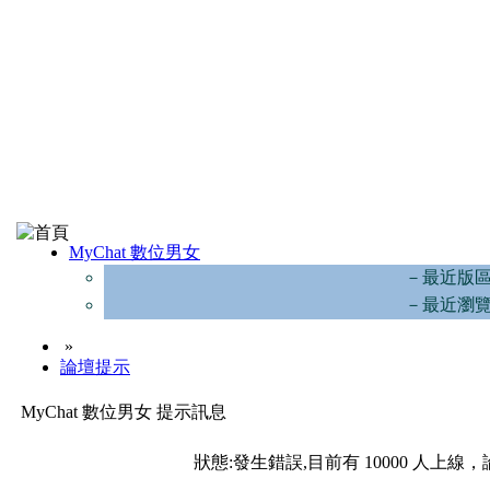
MyChat 數位男女
－最近版
－最近瀏
»
論壇提示
MyChat 數位男女 提示訊息
狀態:發生錯誤,目前有 10000 人上線