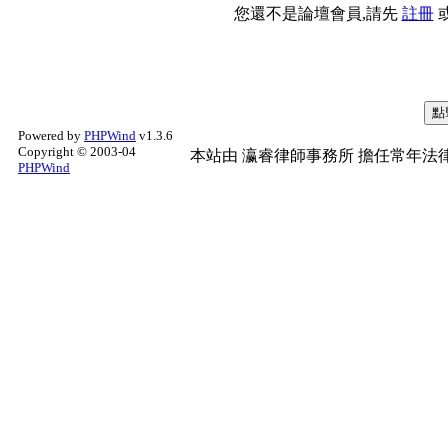
您還不是論壇會員,請先
註冊
Powered by
PHPWind
v1.3.6
Copyright © 2003-04
本站由
瀛睿律師事務所
擔任常年法律
PHPWind