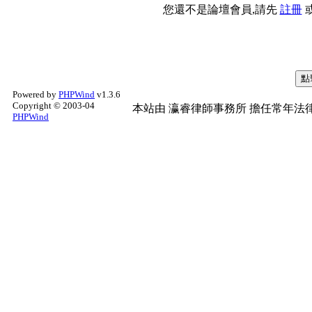
您還不是論壇會員,請先
註冊
Powered by
PHPWind
v1.3.6
Copyright © 2003-04
本站由
瀛睿律師事務所
擔任常年法律
PHPWind