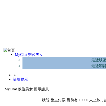
MyChat 數位男女
－最近版
－最近瀏
»
論壇提示
MyChat 數位男女 提示訊息
狀態:發生錯誤,目前有 10000 人上線