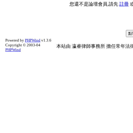
您還不是論壇會員,請先
註冊
Powered by
PHPWind
v1.3.6
Copyright © 2003-04
本站由
瀛睿律師事務所
擔任常年法律
PHPWind