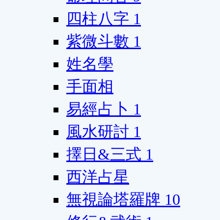
四柱八字
1
紫微斗數
1
姓名學
手面相
易經占卜
1
風水研討
1
擇日&三式
1
西洋占星
無視論塔羅牌
10