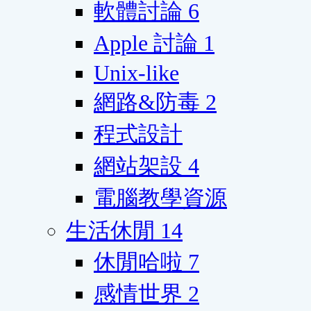
軟體討論
6
Apple 討論
1
Unix-like
網路&防毒
2
程式設計
網站架設
4
電腦教學資源
生活休閒
14
休閒哈啦
7
感情世界
2