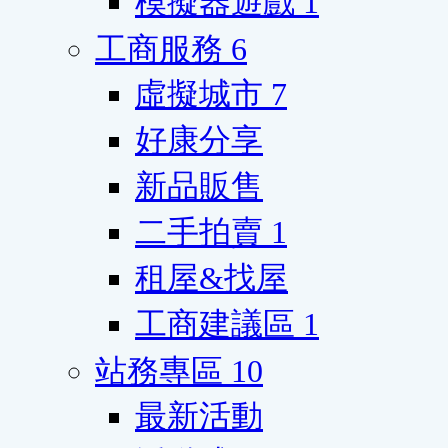
模擬器遊戲
1
工商服務
6
虛擬城市
7
好康分享
新品販售
二手拍賣
1
租屋&找屋
工商建議區
1
站務專區
10
最新活動