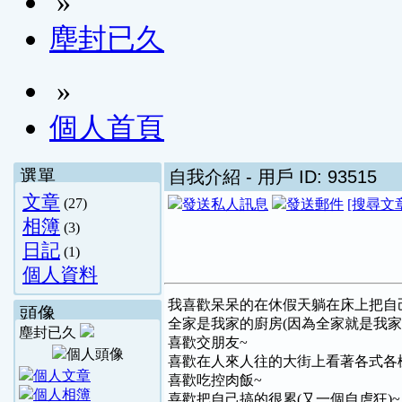
»
塵封已久
»
個人首頁
選單
自我介紹
- 用戶 ID: 93515
文章
(27)
[搜尋文
相簿
(3)
日記
(1)
個人資料
我喜歡呆呆的在休假天躺在床上把自
頭像
全家是我家的廚房(因為全家就是我家)
塵封已久
喜歡交朋友~
喜歡在人來人往的大街上看著各式各
喜歡吃控肉飯~
喜歡把自己搞的很累(又一個自虐狂)~