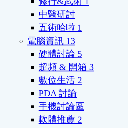
修行&武術
1
中醫研討
五術哈啦
1
電腦資訊
13
硬體討論
5
超頻 & 開箱
3
數位生活
2
PDA 討論
手機討論區
軟體推薦
2