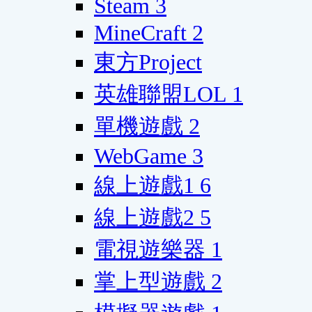
Steam
3
MineCraft
2
東方Project
英雄聯盟LOL
1
單機遊戲
2
WebGame
3
線上遊戲1
6
線上遊戲2
5
電視遊樂器
1
掌上型遊戲
2