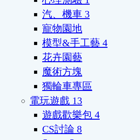
汽、機車
3
寵物園地
模型&手工藝
4
花卉園藝
魔術方塊
獨輪車專區
電玩遊戲
13
遊戲歡樂包
4
CS討論
8