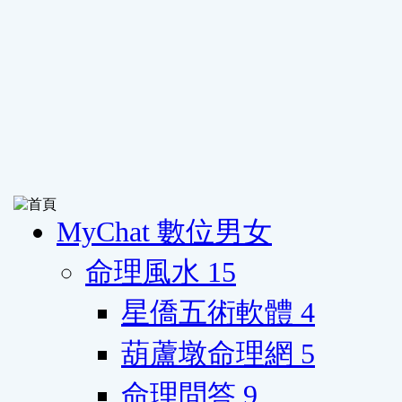
MyChat 數位男女
命理風水
15
星僑五術軟體
4
葫蘆墩命理網
5
命理問答
9