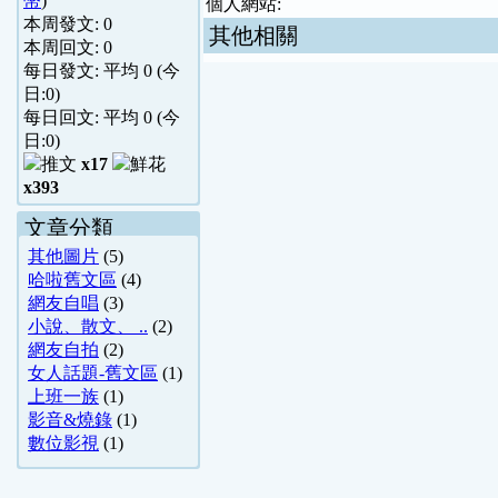
幣
)
個人網站:
本周發文:
0
其他相關
本周回文:
0
每日發文: 平均
0
(今
日:
0
)
每日回文: 平均
0
(今
日:
0
)
x17
x393
文章分類
其他圖片
(5)
哈啦舊文區
(4)
網友自唱
(3)
小說、散文、 ..
(2)
網友自拍
(2)
女人話題-舊文區
(1)
上班一族
(1)
影音&燒錄
(1)
數位影視
(1)