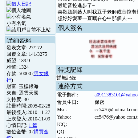
最近音控進步了~
喜歡聽到藝人叫我豆子老師或音控老師
想好好愛著一直藏在心中那個人~~
小有名氣
個人簽名
詳細資料
壯志凌雲伐長空
漂泊天涯問俠蹤
發表文章:
27
/
172
今 一夜千里
回覆文章:
141
/
3275
明 笑對蒼穹
威望:
189.9
雅幣:
1324
得獎記錄
存款:
50000
(
男女銀
暫無記錄
行
)
連絡方式
財富:
玉樓銀海
來自:
逐雲天國
電子郵件:
a0911383101@yahoo
支持度:
30
會員生日:
保密
註冊時間:
2005-02-28
Msn:
cc5476@hotmail.com
最後登入:
2010-11-27
Yahoo:
cc5476@yahoo.com.
上次登入:
2010-11-09
ICQ:
心情日記:
1 篇
數位金幣:
0
(
購買金
QQ: