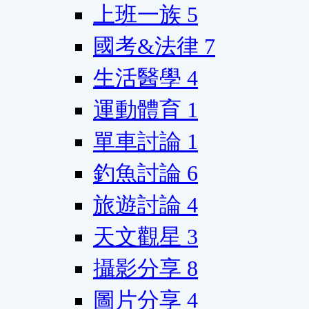
上班一族
5
國考&法律
7
生活醫學
4
運動體育
1
單車討論
1
釣魚討論
6
旅遊討論
4
天文觀星
3
攝影分享
8
圖片分享
4