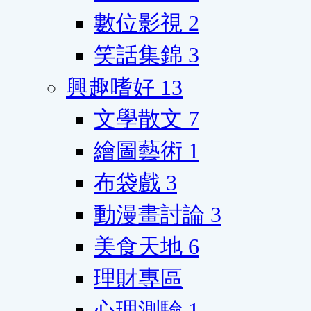
數位影視
2
笑話集錦
3
興趣嗜好
13
文學散文
7
繪圖藝術
1
布袋戲
3
動漫畫討論
3
美食天地
6
理財專區
心理測驗
1