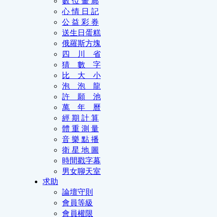
數 位 畫 廊
心 情 日 記
公 益 彩 券
送生日蛋糕
俄羅斯方塊
四 川 省
猜 數 字
比 大 小
泡 泡 龍
許 願 池
萬 年 曆
經 期 計 算
體 重 測 量
音 樂 點 播
衛 星 地 圖
時間戳字幕
男女聊天室
求助
論壇守則
會員等級
會員權限