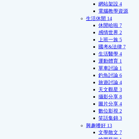
網站架設
4
電腦教學資源
生活休閒
14
休閒哈啦
7
感情世界
2
上班一族
5
國考&法律
7
生活醫學
4
運動體育
1
單車討論
1
釣魚討論
6
旅遊討論
4
天文觀星
3
攝影分享
8
圖片分享
4
數位影視
2
笑話集錦
3
興趣嗜好
13
文學散文
7