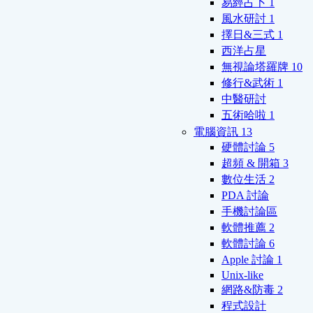
易經占卜
1
風水研討
1
擇日&三式
1
西洋占星
無視論塔羅牌
10
修行&武術
1
中醫研討
五術哈啦
1
電腦資訊
13
硬體討論
5
超頻 & 開箱
3
數位生活
2
PDA 討論
手機討論區
軟體推薦
2
軟體討論
6
Apple 討論
1
Unix-like
網路&防毒
2
程式設計