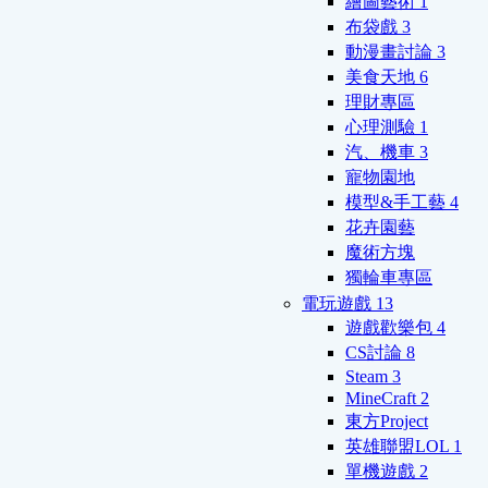
繪圖藝術
1
布袋戲
3
動漫畫討論
3
美食天地
6
理財專區
心理測驗
1
汽、機車
3
寵物園地
模型&手工藝
4
花卉園藝
魔術方塊
獨輪車專區
電玩遊戲
13
遊戲歡樂包
4
CS討論
8
Steam
3
MineCraft
2
東方Project
英雄聯盟LOL
1
單機遊戲
2