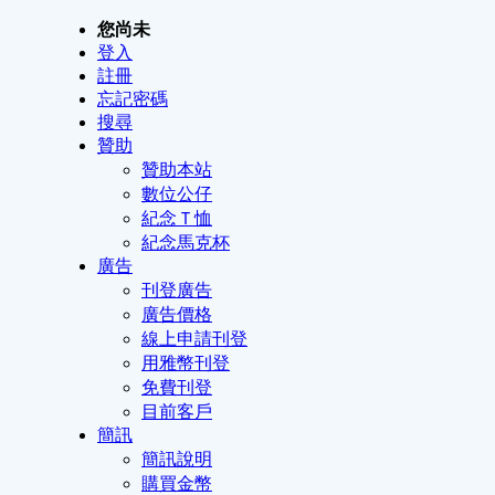
您尚未
登入
註冊
忘記密碼
搜尋
贊助
贊助本站
數位公仔
紀念Ｔ恤
紀念馬克杯
廣告
刊登廣告
廣告價格
線上申請刊登
用雅幣刊登
免費刊登
目前客戶
簡訊
簡訊說明
購買金幣