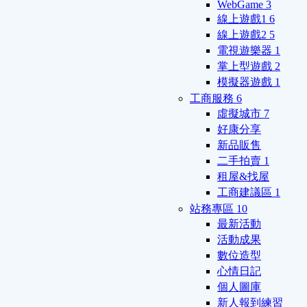
WebGame
3
線上遊戲1
6
線上遊戲2
5
電視遊樂器
1
掌上型遊戲
2
模擬器遊戲
1
工商服務
6
虛擬城市
7
好康分享
新品販售
二手拍賣
1
租屋&找屋
工商建議區
1
站務專區
10
最新活動
活動成果
數位造型
心情日記
個人圖庫
新人報到練習