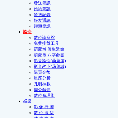
發送簡訊
預約簡訊
發送記錄
好友通訊
罐頭簡訊
論命
數位論命舘
免費排盤工具
葫蘆墩 優生造命
葫蘆墩 八字命書
影音論命(葫蘆墩)
影音占卜(葫蘆墩)
購買金幣
星座分析
孔明神數
周公解夢
數位命理街
娛樂
影 像 行 腳
數 位 造 型