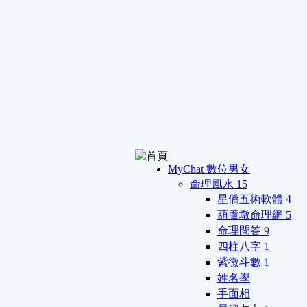
MyChat 數位男女
命理風水
15
星僑五術軟體
4
葫蘆墩命理網
5
命理問答
9
四柱八字
1
紫微斗數
1
姓名學
手面相