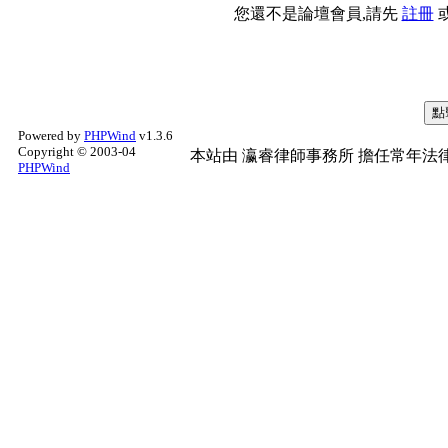
您還不是論壇會員,請先
註冊
Powered by
PHPWind
v1.3.6
Copyright © 2003-04
本站由
瀛睿律師事務所
擔任常年法律
PHPWind