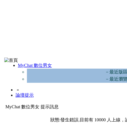
MyChat 數位男女
－最近版
－最近瀏
»
論壇提示
MyChat 數位男女 提示訊息
狀態:發生錯誤,目前有 10000 人上線