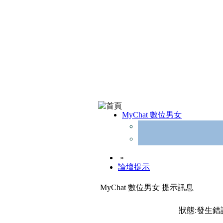
MyChat 數位男女
»
論壇提示
MyChat 數位男女 提示訊息
狀態:發生錯誤