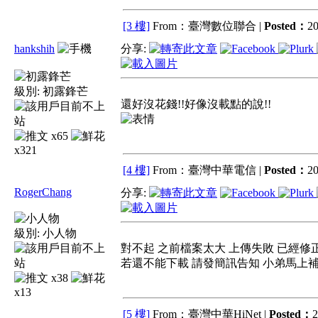
[3 樓]
From：臺灣數位聯合 |
Posted：
20
hankshih
分享:
級別:
初露鋒芒
還好沒花錢!!好像沒載點的說!!
x65
x321
[4 樓]
From：臺灣中華電信 |
Posted：
20
RogerChang
分享:
級別:
小人物
對不起 之前檔案太大 上傳失敗 已經修
若還不能下載 請發簡訊告知 小弟馬上
x38
x13
[5 樓]
From：臺灣中華HiNet |
Posted：
2