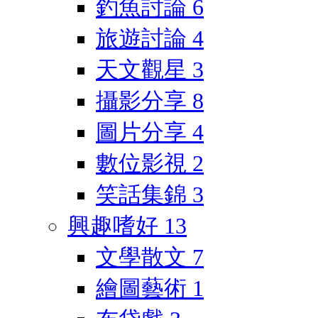
釣魚討論
6
旅遊討論
4
天文觀星
3
攝影分享
8
圖片分享
4
數位影視
2
笑話集錦
3
興趣嗜好
13
文學散文
7
繪圖藝術
1