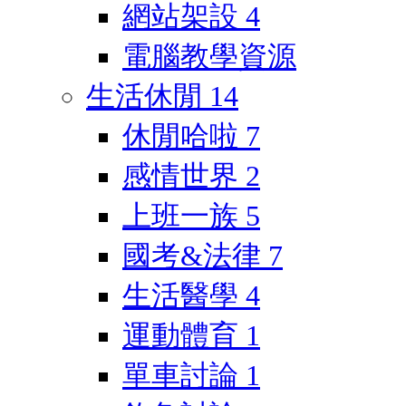
網站架設
4
電腦教學資源
生活休閒
14
休閒哈啦
7
感情世界
2
上班一族
5
國考&法律
7
生活醫學
4
運動體育
1
單車討論
1