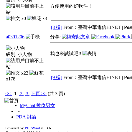
方便使用的好軟件！
x0
x3
[8 樓]
From：臺灣中華電信HINET |
Pos
a0391206
分享:
我也來試試吧!!
級別:
小人物
x22
[9 樓]
From：臺灣中華電信HINET |
Pos
x178
<<
1
2
3
下頁
>>
(共 3 頁)
MyChat 數位男女
»
PDA 討論
Powered by
PHPWind
v1.3.6