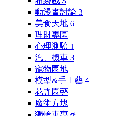
布袋戲
3
動漫畫討論
3
美食天地
6
理財專區
心理測驗
1
汽、機車
3
寵物園地
模型&手工藝
4
花卉園藝
魔術方塊
獨輪車專區