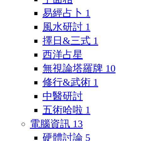
易經占卜
1
風水研討
1
擇日&三式
1
西洋占星
無視論塔羅牌
10
修行&武術
1
中醫研討
五術哈啦
1
電腦資訊
13
硬體討論
5