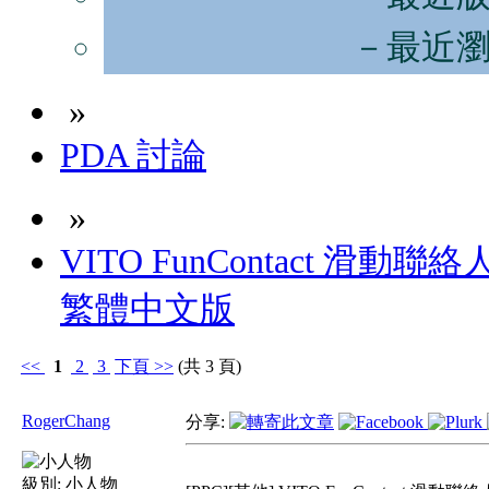
－最近
»
PDA 討論
»
VITO FunContact 滑動聯絡人
繁體中文版
<<
1
2
3
下頁
>>
(共 3 頁)
RogerChang
分享:
級別:
小人物