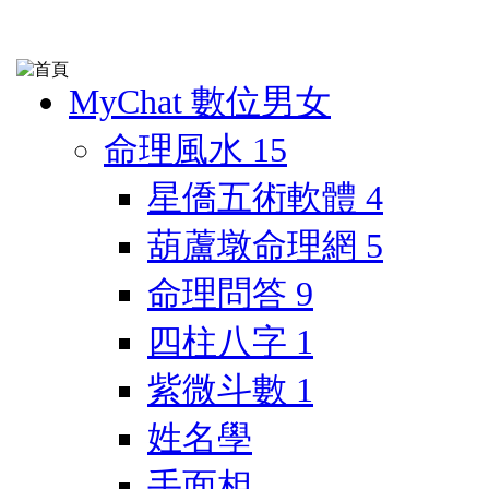
MyChat 數位男女
命理風水
15
星僑五術軟體
4
葫蘆墩命理網
5
命理問答
9
四柱八字
1
紫微斗數
1
姓名學
手面相