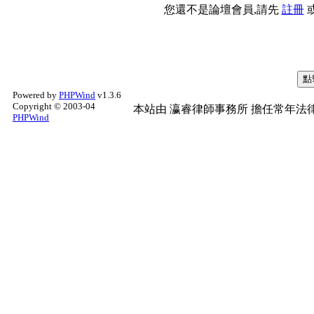
您還不是論壇會員,請先
註冊
Powered by
PHPWind
v1.3.6
Copyright © 2003-04
本站由
瀛睿律師事務所
擔任常年法律
PHPWind