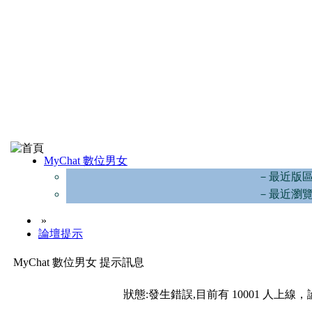
MyChat 數位男女
－最近版
－最近瀏
»
論壇提示
MyChat 數位男女 提示訊息
狀態:發生錯誤,目前有 10001 人上線