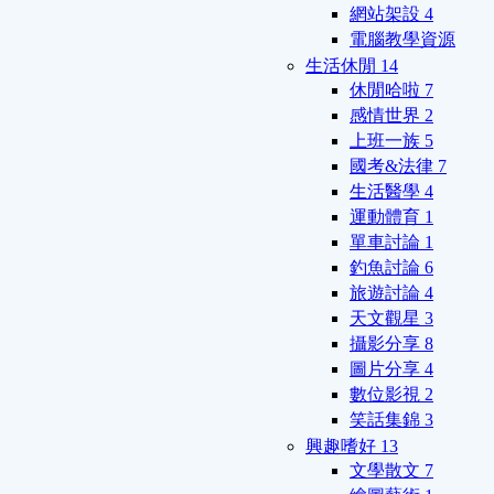
網站架設
4
電腦教學資源
生活休閒
14
休閒哈啦
7
感情世界
2
上班一族
5
國考&法律
7
生活醫學
4
運動體育
1
單車討論
1
釣魚討論
6
旅遊討論
4
天文觀星
3
攝影分享
8
圖片分享
4
數位影視
2
笑話集錦
3
興趣嗜好
13
文學散文
7