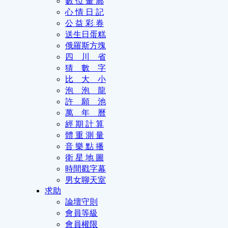
數 位 畫 廊
心 情 日 記
公 益 彩 券
送生日蛋糕
俄羅斯方塊
四 川 省
猜 數 字
比 大 小
泡 泡 龍
許 願 池
萬 年 曆
經 期 計 算
體 重 測 量
音 樂 點 播
衛 星 地 圖
時間戳字幕
男女聊天室
求助
論壇守則
會員等級
會員權限