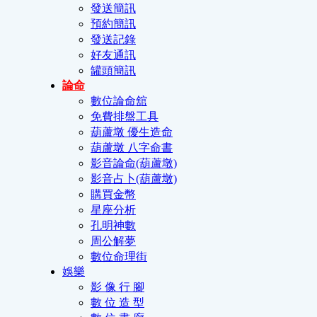
發送簡訊
預約簡訊
發送記錄
好友通訊
罐頭簡訊
論命
數位論命舘
免費排盤工具
葫蘆墩 優生造命
葫蘆墩 八字命書
影音論命(葫蘆墩)
影音占卜(葫蘆墩)
購買金幣
星座分析
孔明神數
周公解夢
數位命理街
娛樂
影 像 行 腳
數 位 造 型