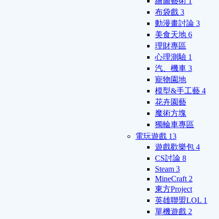
繪圖藝術
1
布袋戲
3
動漫畫討論
3
美食天地
6
理財專區
心理測驗
1
汽、機車
3
寵物園地
模型&手工藝
4
花卉園藝
魔術方塊
獨輪車專區
電玩遊戲
13
遊戲歡樂包
4
CS討論
8
Steam
3
MineCraft
2
東方Project
英雄聯盟LOL
1
單機遊戲
2