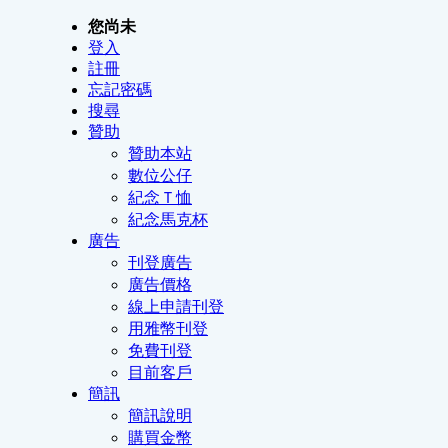
您尚未
登入
註冊
忘記密碼
搜尋
贊助
贊助本站
數位公仔
紀念Ｔ恤
紀念馬克杯
廣告
刊登廣告
廣告價格
線上申請刊登
用雅幣刊登
免費刊登
目前客戶
簡訊
簡訊說明
購買金幣