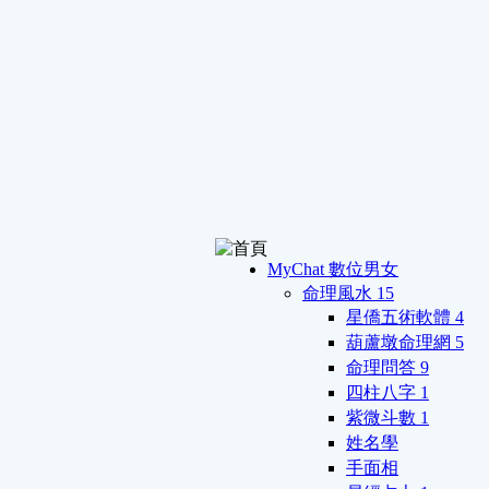
MyChat 數位男女
命理風水
15
星僑五術軟體
4
葫蘆墩命理網
5
命理問答
9
四柱八字
1
紫微斗數
1
姓名學
手面相