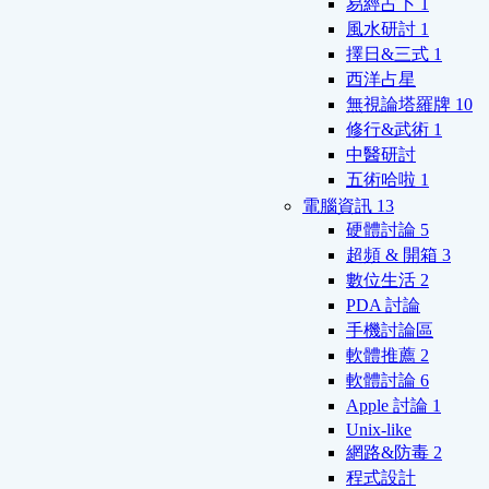
易經占卜
1
風水研討
1
擇日&三式
1
西洋占星
無視論塔羅牌
10
修行&武術
1
中醫研討
五術哈啦
1
電腦資訊
13
硬體討論
5
超頻 & 開箱
3
數位生活
2
PDA 討論
手機討論區
軟體推薦
2
軟體討論
6
Apple 討論
1
Unix-like
網路&防毒
2
程式設計