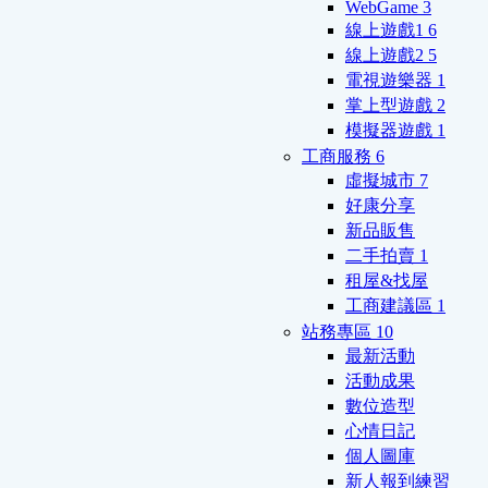
WebGame
3
線上遊戲1
6
線上遊戲2
5
電視遊樂器
1
掌上型遊戲
2
模擬器遊戲
1
工商服務
6
虛擬城市
7
好康分享
新品販售
二手拍賣
1
租屋&找屋
工商建議區
1
站務專區
10
最新活動
活動成果
數位造型
心情日記
個人圖庫
新人報到練習