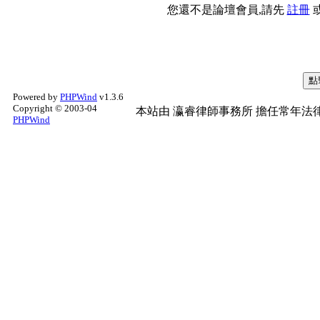
您還不是論壇會員,請先
註冊
Powered by
PHPWind
v1.3.6
Copyright © 2003-04
本站由
瀛睿律師事務所
擔任常年法律
PHPWind