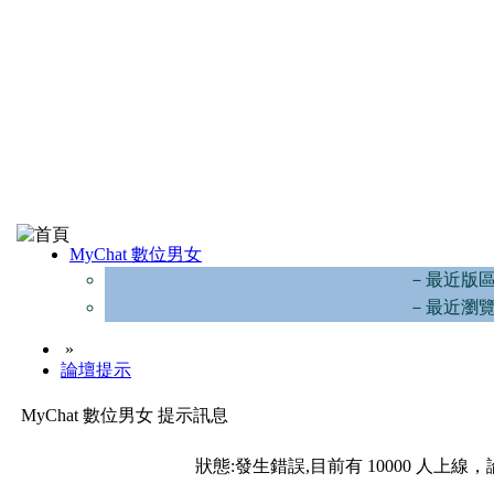
MyChat 數位男女
－最近版
－最近瀏
»
論壇提示
MyChat 數位男女 提示訊息
狀態:發生錯誤,目前有 10000 人上線