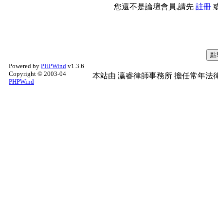
您還不是論壇會員,請先
註冊
Powered by
PHPWind
v1.3.6
Copyright © 2003-04
本站由
瀛睿律師事務所
擔任常年法律
PHPWind