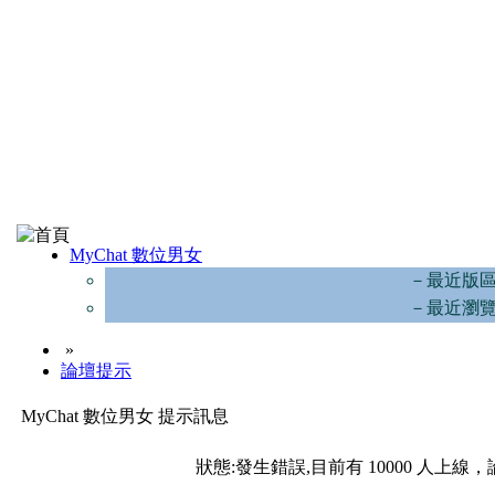
MyChat 數位男女
－最近版
－最近瀏
»
論壇提示
MyChat 數位男女 提示訊息
狀態:發生錯誤,目前有 10000 人上線