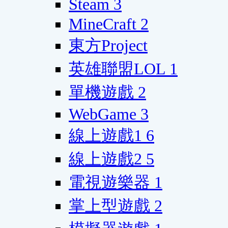
Steam
3
MineCraft
2
東方Project
英雄聯盟LOL
1
單機遊戲
2
WebGame
3
線上遊戲1
6
線上遊戲2
5
電視遊樂器
1
掌上型遊戲
2