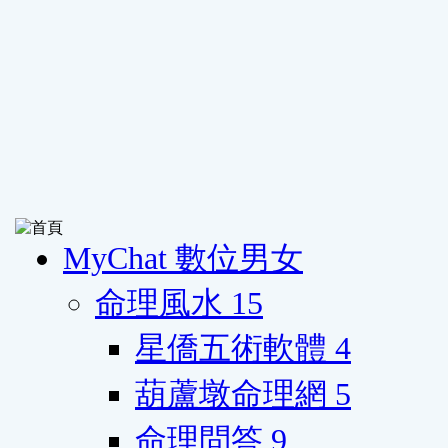
MyChat 數位男女
命理風水
15
星僑五術軟體
4
葫蘆墩命理網
5
命理問答
9