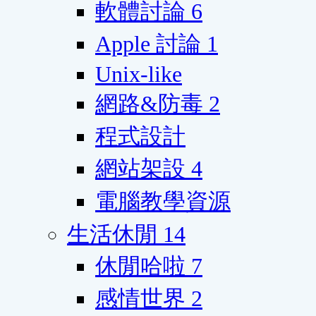
軟體討論
6
Apple 討論
1
Unix-like
網路&防毒
2
程式設計
網站架設
4
電腦教學資源
生活休閒
14
休閒哈啦
7
感情世界
2