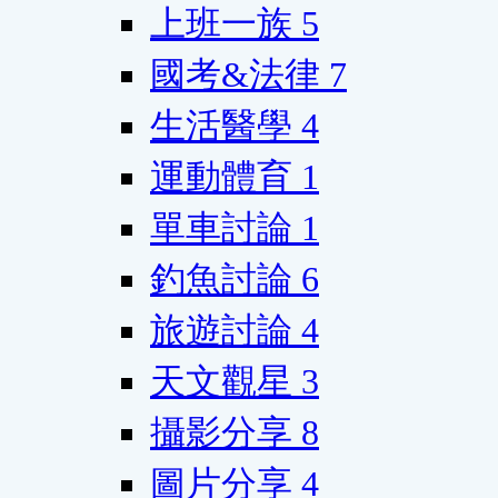
上班一族
5
國考&法律
7
生活醫學
4
運動體育
1
單車討論
1
釣魚討論
6
旅遊討論
4
天文觀星
3
攝影分享
8
圖片分享
4