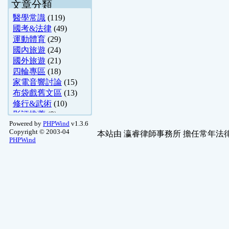
文章分類
醫學常識
(119)
國考&法律
(49)
運動體育
(29)
國內旅遊
(24)
國外旅遊
(21)
四輪專區
(18)
家電音響討論
(15)
布袋戲舊文區
(13)
修行&武術
(10)
影評推薦
(9)
Powered by
PHPWind
v1.3.6
四柱八字
(8)
Copyright © 2003-04
本站由
瀛睿律師事務所
擔任常年法律
生活便利通-舊 ..
(7)
PHPWind
二輪專區
(5)
烹飪
(5)
紫微斗數
(4)
紫圖閣-命理問答
(4)
烹飪技巧研討室
(4)
存放舊文區
(4)
天堂
(3)
孔明神數解籤
(3)