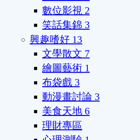
數位影視
2
笑話集錦
3
興趣嗜好
13
文學散文
7
繪圖藝術
1
布袋戲
3
動漫畫討論
3
美食天地
6
理財專區
心理測驗
1