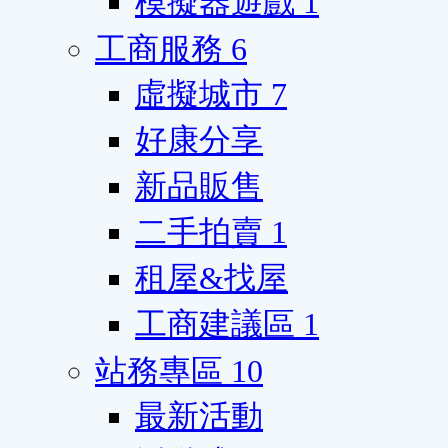
模擬器遊戲
1
工商服務
6
虛擬城市
7
好康分享
新品販售
二手拍賣
1
租屋&找屋
工商建議區
1
站務專區
10
最新活動