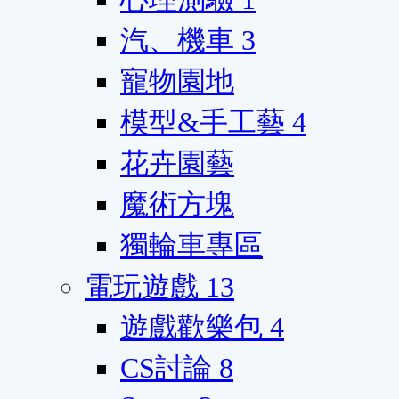
汽、機車
3
寵物園地
模型&手工藝
4
花卉園藝
魔術方塊
獨輪車專區
電玩遊戲
13
遊戲歡樂包
4
CS討論
8