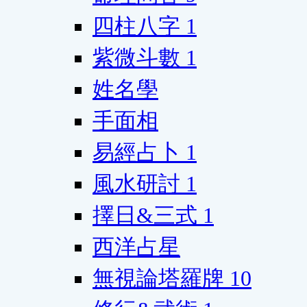
四柱八字
1
紫微斗數
1
姓名學
手面相
易經占卜
1
風水研討
1
擇日&三式
1
西洋占星
無視論塔羅牌
10