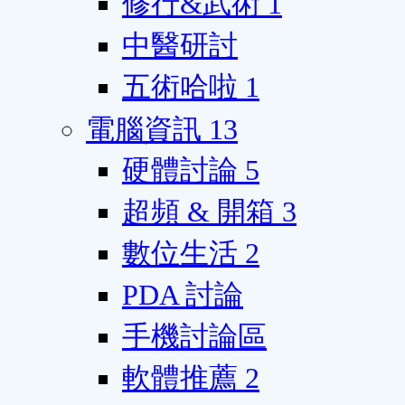
修行&武術
1
中醫研討
五術哈啦
1
電腦資訊
13
硬體討論
5
超頻 & 開箱
3
數位生活
2
PDA 討論
手機討論區
軟體推薦
2