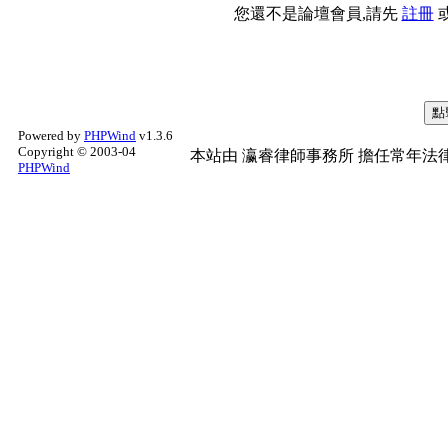
您還不是論壇會員,請先
註冊
Powered by
PHPWind
v1.3.6
Copyright © 2003-04
本站由
瀛睿律師事務所
擔任常年法律
PHPWind