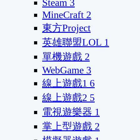
Steam
3
MineCraft
2
東方Project
英雄聯盟LOL
1
單機遊戲
2
WebGame
3
線上遊戲1
6
線上遊戲2
5
電視遊樂器
1
掌上型遊戲
2