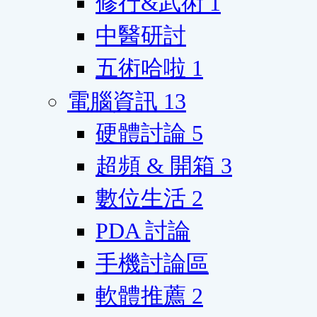
修行&武術
1
中醫研討
五術哈啦
1
電腦資訊
13
硬體討論
5
超頻 & 開箱
3
數位生活
2
PDA 討論
手機討論區
軟體推薦
2