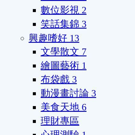
數位影視
2
笑話集錦
3
興趣嗜好
13
文學散文
7
繪圖藝術
1
布袋戲
3
動漫畫討論
3
美食天地
6
理財專區
心理測驗
1