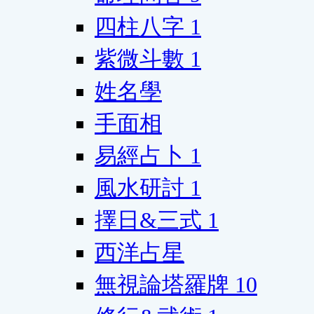
四柱八字
1
紫微斗數
1
姓名學
手面相
易經占卜
1
風水研討
1
擇日&三式
1
西洋占星
無視論塔羅牌
10