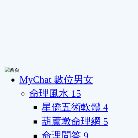
MyChat 數位男女
命理風水
15
星僑五術軟體
4
葫蘆墩命理網
5
命理問答
9