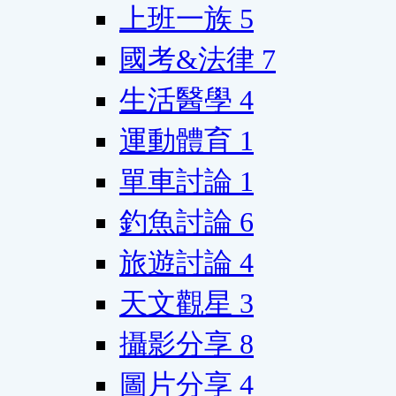
上班一族
5
國考&法律
7
生活醫學
4
運動體育
1
單車討論
1
釣魚討論
6
旅遊討論
4
天文觀星
3
攝影分享
8
圖片分享
4