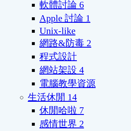
軟體討論
6
Apple 討論
1
Unix-like
網路&防毒
2
程式設計
網站架設
4
電腦教學資源
生活休閒
14
休閒哈啦
7
感情世界
2