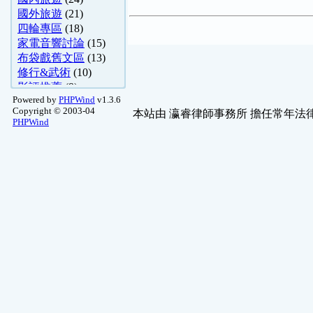
國外旅遊
(21)
四輪專區
(18)
家電音響討論
(15)
布袋戲舊文區
(13)
修行&武術
(10)
影評推薦
(9)
Powered by
PHPWind
v1.3.6
四柱八字
(8)
Copyright © 2003-04
本站由
瀛睿律師事務所
擔任常年法律
生活便利通-舊 ..
(7)
PHPWind
烹飪
(5)
二輪專區
(5)
紫圖閣-命理問答
(4)
烹飪技巧研討室
(4)
存放舊文區
(4)
紫微斗數
(4)
天堂
(3)
孔明神數解籤
(3)
網站架設
(3)
葫蘆墩-命理問答
(2)
天堂1精華區
(2)
寵物園地
(2)
舊文章保存區
(2)