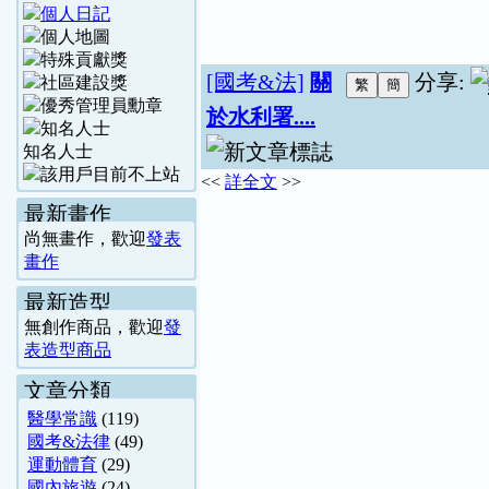
[國考&法]
關
分享:
於水利署....
知名人士
<<
詳全文
>>
最新畫作
尚無畫作，歡迎
發表
畫作
最新造型
無創作商品，歡迎
發
表造型商品
文章分類
醫學常識
(119)
國考&法律
(49)
運動體育
(29)
國內旅遊
(24)