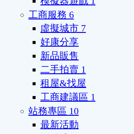
模擬器遊戲
1
工商服務
6
虛擬城市
7
好康分享
新品販售
二手拍賣
1
租屋&找屋
工商建議區
1
站務專區
10
最新活動