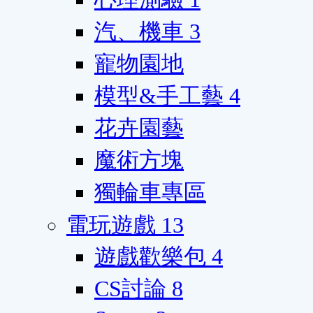
汽、機車
3
寵物園地
模型&手工藝
4
花卉園藝
魔術方塊
獨輪車專區
電玩遊戲
13
遊戲歡樂包
4
CS討論
8