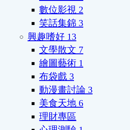
數位影視
2
笑話集錦
3
興趣嗜好
13
文學散文
7
繪圖藝術
1
布袋戲
3
動漫畫討論
3
美食天地
6
理財專區
心理測驗
1