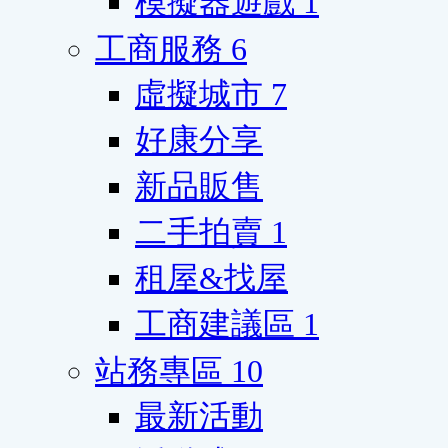
模擬器遊戲
1
工商服務
6
虛擬城市
7
好康分享
新品販售
二手拍賣
1
租屋&找屋
工商建議區
1
站務專區
10
最新活動