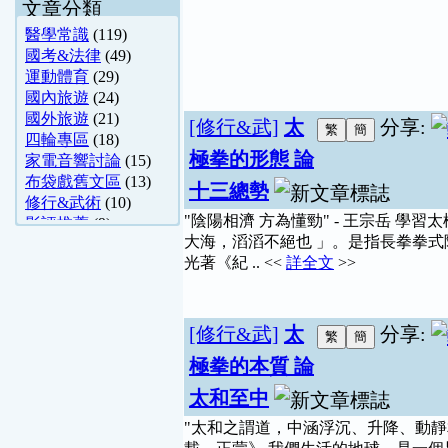
文章分類
醫學常識
(119)
國考&法律
(49)
運動體育
(29)
國內旅遊
(24)
國外旅遊
(21)
[修行&武]
太
分享:
四輪專區
(18)
極拳的形態 論
家電音響討論
(15)
布袋戲舊文區
(13)
十三總勢
修行&武術
(10)
"陰陽相濟 方為懂勁" - 王宗岳 
影評推薦
(9)
大海，滔滔不絕也 」。是指長拳拳
四柱八字
(8)
光著《紀 .. <<
詳全文
>>
生活便利通-舊 ..
(7)
二輪專區
(5)
烹飪
(5)
烹飪技巧研討室
(4)
[修行&武]
太
分享:
存放舊文區
(4)
極拳的本質 論
紫微斗數
(4)
紫圖閣-命理問答
(4)
太和至中
網站架設
(3)
"太和之謂道，中涵浮沉、升降、動靜
天堂
(3)