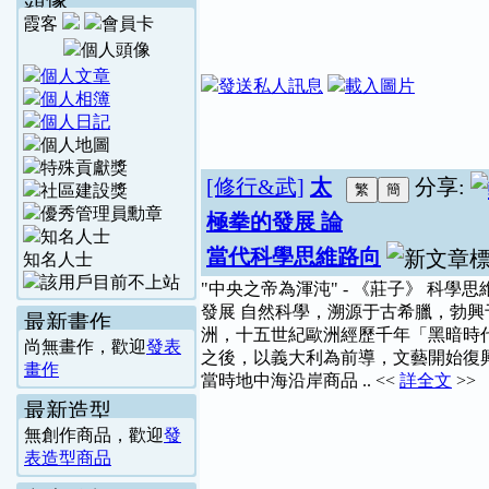
頭像
霞客
[修行&武]
太
分享:
極拳的發展 論
當代科學思維路向
知名人士
"中央之帝為渾沌" - 《莊子》 科學思
發展 自然科學，溯源于古希臘，勃興
最新畫作
洲，十五世紀歐洲經歷千年「黑暗時
尚無畫作，歡迎
發表
之後，以義大利為前導，文藝開始復
畫作
當時地中海沿岸商品 .. <<
詳全文
>>
最新造型
無創作商品，歡迎
發
表造型商品