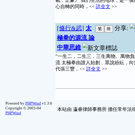
載．正蒙》 我們生活的地球，是一
孔明神數解籤
(3)
心自轉的同時 .. <<
詳全文
>>
葫蘆墩-命理問答
(2)
天堂1精華區
(2)
寵物園地
(2)
舊文章保存區
(2)
[修行&武]
太
分享:
無視論塔羅牌
(2)
極拳的源流 論
法律討論
(2)
單車討論
(2)
中華思維
藝文軒-命理問答
(1)
"一生二，二生三，三生萬物。萬物負陰
烘培
(1)
流 太極拳由誰人始創﹐眾說紛紜，
易經占卜
(1)
代張三豐 .. <<
詳全文
>>
布劇投票區
(1)
影像編修
(1)
PDA 討論
(1)
中醫研討
(1)
重機專區
(1)
女人話題-舊文區
(1)
Powered by
PHPWind
v1.3.6
Copyright © 2003-04
本站由
瀛睿律師事務所
擔任常年法律
防毒防駭討論
(1)
PHPWind
哈啦舊文區
(1)