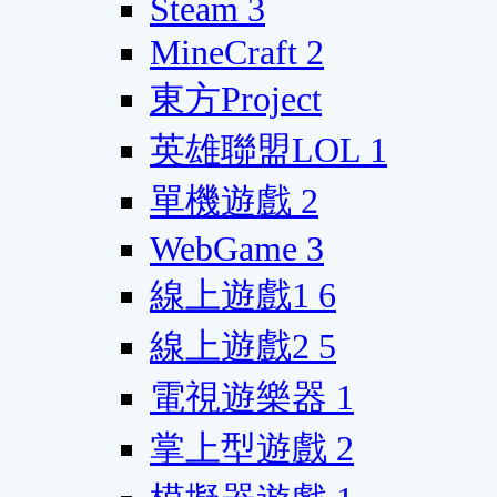
Steam
3
MineCraft
2
東方Project
英雄聯盟LOL
1
單機遊戲
2
WebGame
3
線上遊戲1
6
線上遊戲2
5
電視遊樂器
1
掌上型遊戲
2