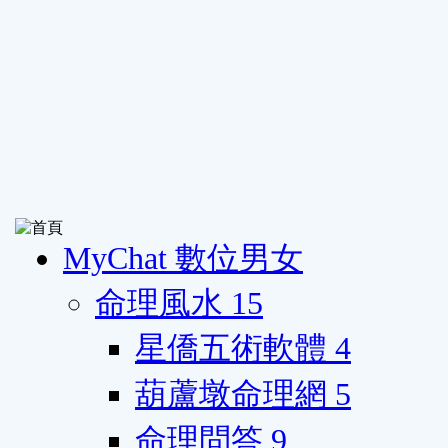
MyChat 數位男女
命理風水
15
星僑五術軟體
4
葫蘆墩命理網
5
命理問答
9