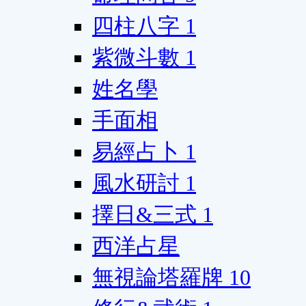
四柱八字
1
紫微斗數
1
姓名學
手面相
易經占卜
1
風水研討
1
擇日&三式
1
西洋占星
無視論塔羅牌
10