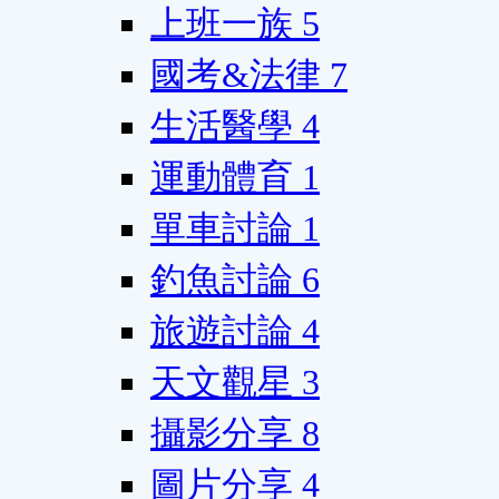
上班一族
5
國考&法律
7
生活醫學
4
運動體育
1
單車討論
1
釣魚討論
6
旅遊討論
4
天文觀星
3
攝影分享
8
圖片分享
4