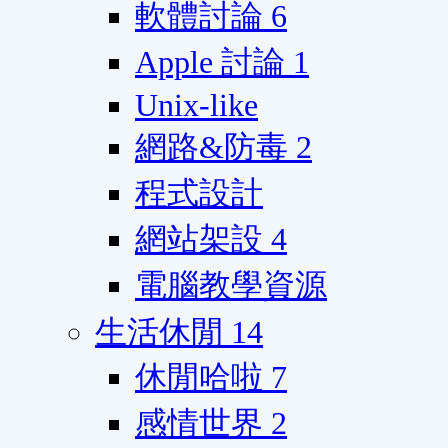
軟體討論
6
Apple 討論
1
Unix-like
網路&防毒
2
程式設計
網站架設
4
電腦教學資源
生活休閒
14
休閒哈啦
7
感情世界
2