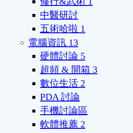
修行&武術
1
中醫研討
五術哈啦
1
電腦資訊
13
硬體討論
5
超頻 & 開箱
3
數位生活
2
PDA 討論
手機討論區
軟體推薦
2