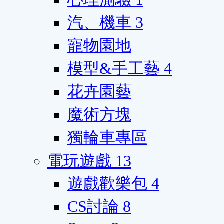
汽、機車
3
寵物園地
模型&手工藝
4
花卉園藝
魔術方塊
獨輪車專區
電玩遊戲
13
遊戲歡樂包
4
CS討論
8